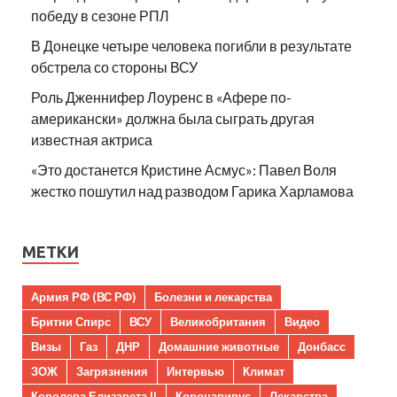
победу в сезоне РПЛ
В Донецке четыре человека погибли в результате
обстрела со стороны ВСУ
Роль Дженнифер Лоуренс в «Афере по-
американски» должна была сыграть другая
известная актриса
«Это достанется Кристине Асмус»: Павел Воля
жестко пошутил над разводом Гарика Харламова
МЕТКИ
Армия РФ (ВС РФ)
Болезни и лекарства
Бритни Спирс
ВСУ
Великобритания
Видео
Визы
Газ
ДНР
Домашние животные
Донбасс
ЗОЖ
Загрязнения
Интервью
Климат
Королева Елизавета II
Коронавирус
Лекарства