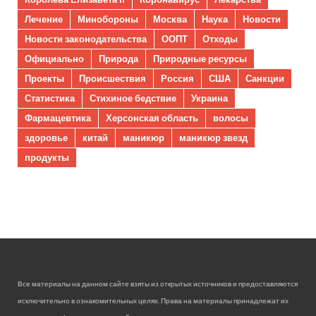
Лечение
Минобороны
Москва
Наука
Новости
Новости законодательства
ООПТ
Отходы
Официально
Природа
Природные ресурсы
Проекты
Происшествия
Россия
США
Санкции
Статистика
Стихиное бедствие
Украина
Фармацевтика
Херсонская область
волосы
здоровье
китай
маникюр
маникюр звезд
продукты
Все материалы на данном сайте взяты из открытых источников и предоставляются
исключительно в ознакомительных целях. Права на материалы принадлежат их