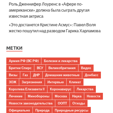
Роль Дженнифер Лоуренс в «Афере по-
американски» должна была сыграть другая
известная актриса
«Это достанется Кристине Асмус»: Павел Воля
жестко пошутил над разводом Гарика Харламова
МЕТКИ
Армия РФ (ВС РФ)
Болезни и лекарства
Бритни Спирс
ВСУ
Великобритания
Видео
Визы
Газ
ДНР
Домашние животные
Донбасс
ЗОЖ
Загрязнения
Интервью
Климат
Королева Елизавета II
Коронавирус
Лекарства
Лечение
Минобороны
Москва
Наука
Новости
Новости законодательства
ООПТ
Отходы
Официально
Природа
Природные ресурсы