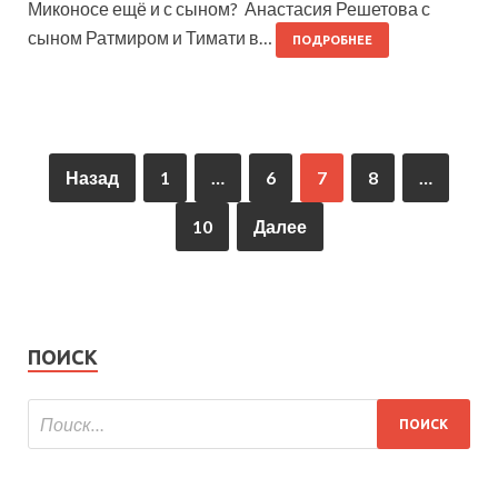
Миконосе ещё и с сыном? Анастасия Решетова с
сыном Ратмиром и Тимати в…
ПОДРОБНЕЕ
Назад
1
…
6
7
8
…
10
Далее
ПОИСК