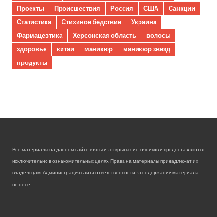
Проекты
Происшествия
Россия
США
Санкции
Статистика
Стихиное бедствие
Украина
Фармацевтика
Херсонская область
волосы
здоровье
китай
маникюр
маникюр звезд
продукты
Все материалы на данном сайте взяты из открытых источников и предоставляются
исключительно в ознакомительных целях. Права на материалы принадлежат их
владельцам. Администрация сайта ответственности за содержание материала
не несет.