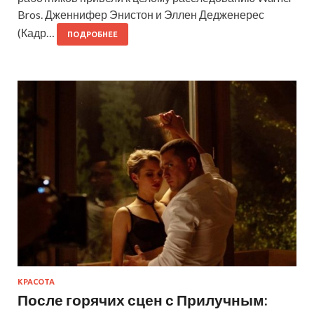
Bros. Дженнифер Энистон и Эллен Дедженерес
(Кадр…
ПОДРОБНЕЕ
КРАСОТА
После горячих сцен с Прилучным: