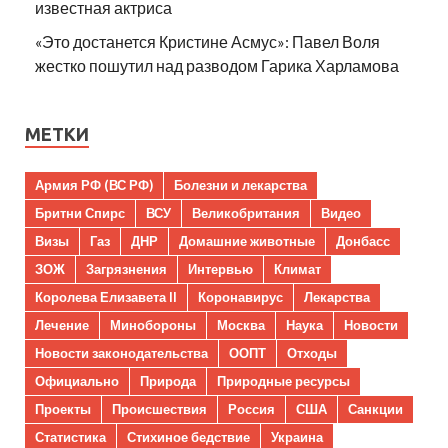
известная актриса
«Это достанется Кристине Асмус»: Павел Воля
жестко пошутил над разводом Гарика Харламова
МЕТКИ
Армия РФ (ВС РФ)
Болезни и лекарства
Бритни Спирс
ВСУ
Великобритания
Видео
Визы
Газ
ДНР
Домашние животные
Донбасс
ЗОЖ
Загрязнения
Интервью
Климат
Королева Елизавета II
Коронавирус
Лекарства
Лечение
Минобороны
Москва
Наука
Новости
Новости законодательства
ООПТ
Отходы
Официально
Природа
Природные ресурсы
Проекты
Происшествия
Россия
США
Санкции
Статистика
Стихиное бедствие
Украина