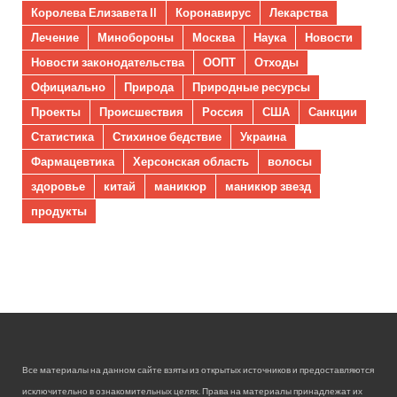
Королева Елизавета II
Коронавирус
Лекарства
Лечение
Минобороны
Москва
Наука
Новости
Новости законодательства
ООПТ
Отходы
Официально
Природа
Природные ресурсы
Проекты
Происшествия
Россия
США
Санкции
Статистика
Стихиное бедствие
Украина
Фармацевтика
Херсонская область
волосы
здоровье
китай
маникюр
маникюр звезд
продукты
Все материалы на данном сайте взяты из открытых источников и предоставляются
исключительно в ознакомительных целях. Права на материалы принадлежат их