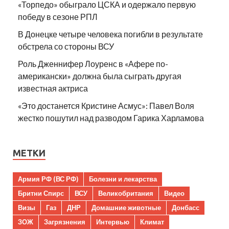
«Торпедо» обыграло ЦСКА и одержало первую
победу в сезоне РПЛ
В Донецке четыре человека погибли в результате
обстрела со стороны ВСУ
Роль Дженнифер Лоуренс в «Афере по-
американски» должна была сыграть другая
известная актриса
«Это достанется Кристине Асмус»: Павел Воля
жестко пошутил над разводом Гарика Харламова
МЕТКИ
Армия РФ (ВС РФ)
Болезни и лекарства
Бритни Спирс
ВСУ
Великобритания
Видео
Визы
Газ
ДНР
Домашние животные
Донбасс
ЗОЖ
Загрязнения
Интервью
Климат