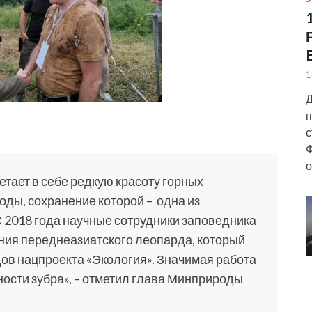
1
Д
п
с
Ф
о
тает в себе редкую красоту горных
ды, сохранение которой – одна из
 2018 года научные сотрудники заповедника
ния переднеазиатского леопарда, который
ов нацпроекта «Экология». Значимая работа
ости зубра», – отметил глава Минприроды