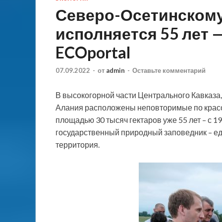
Северо-Осетинскому
исполняется 55 лет 
ECOportal
07.09.2022
-
от
admin
-
Оставьте комментарий
В высокогорной части Центрального Кавказа
Алания расположены неповторимые по красо
площадью 30 тысяч гектаров уже 55 лет – с 1
государственный природный заповедник – е
территория.