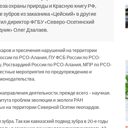
за охраны природы и Красную книгу РФ,
е зубров из заказника «Цейский» в другие
етил директор ФГБУ «Северо-Осетинский
дник» Олег Дзалаев.
аров и пресечения нарушений на территории
оссии по РСО-Алания, ПУ ФСБ России по РСО-
у, Росгвардией России по РСО-Алания, МПР по РСО-
вместные мероприятия по предупреждению и
конодательства.
направления деятельности, прежде всего – научная.
итута проблем эволюции и экологи РАН
х на территории Северной Осетии леопардов.
зубра. Так как кавказский подвид зубра в 20-е годы
Р