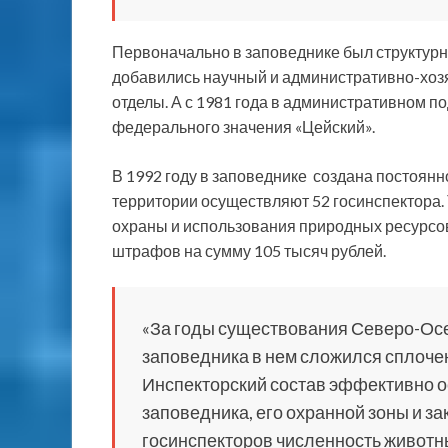
Первоначально в заповеднике был структурно
добавились научный и административно-хозя
отделы. А с 1981 года в административном 
федерального значения «Цейский».
В 1992 году в заповеднике создана постоян
территории осуществляют 52 госинспектора. 
охраны и использования природных ресурс
штрафов на сумму 105 тысяч рублей.
«За годы существования Северо-Осе
заповедника в нем сложился сплоче
Инспекторский состав эффективно о
заповедника, его охранной зоны и за
госинспекторов численность животных