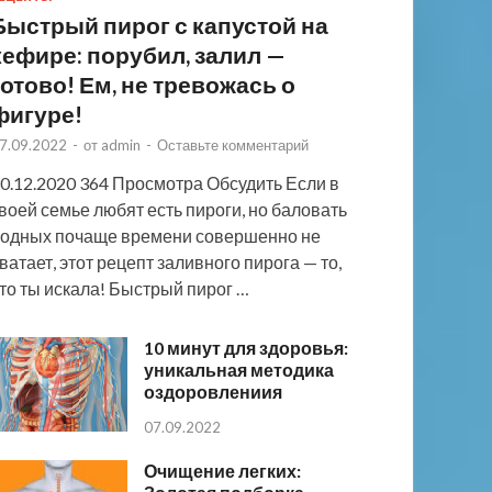
Быстрый пирог с капустой на
кефире: порубил, залил —
готово! Ем, не тревожась о
фигуре!
7.09.2022
-
от
admin
-
Оставьте комментарий
0.12.2020 364 Просмотра Обсудить Если в
воей семье любят есть пироги, но баловать
одных почаще времени совершенно не
ватает, этот рецепт заливного пирога — то,
то ты искала! Быстрый пирог …
10 минут для здоровья:
уникальная методика
оздоровлениия
07.09.2022
Очищение легких: