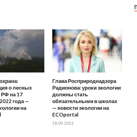
охрана:
Глава Росприроднадзора
ия о лесных
Радионова: уроки экологии
 РФ на 17
должны стать
2022 года —
обязательными в школах
кологии на
— новости экологии на
l
ECOportal
18.09.2022