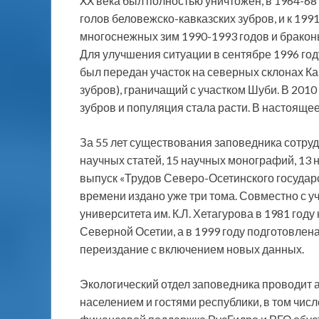
XX века был полностью уничтожен, в 1964-68
голов беловежско-кавказских зубров, и к 1991
многоснежных зим 1990-1993 годов и браконь
Для улучшения ситуации в сентябре 1996 го
был передан участок на северных склонах Ка
зубров), граничащий с участком Шуби. В 2010
зубров и популяция стала расти. В настояще
За 55 лет существования заповедника сотруд
научных статей, 15 научных монографий, 13 
выпуск «Трудов Северо-Осетинского государ
времени издано уже три тома. Совместно с 
университета им. К.Л. Хетагурова в 1981 год
Северной Осетии, а в 1999 году подготовлена 
переиздание с включением новых данных.
Экологический отдел заповедника проводит 
населением и гостями республики, в том чис