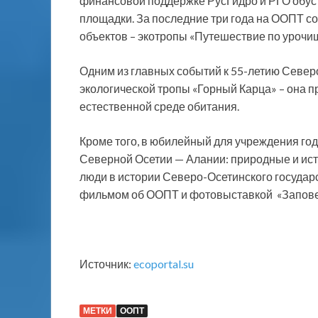
финансовой поддержке РусГидро и РГО обус
площадки. За последние три года на ООПТ с
объектов – экотропы «Путешествие по урочи
Одним из главных событий к 55-летию Север
экологической тропы «Горный Карца» – она 
естественной среде обитания.
Кроме того, в юбилейный для учреждения го
Северной Осетии — Алании: природные и исто
люди в истории Северо-Осетинского государс
фильмом об ООПТ и фотовыставкой «Заповед
Источник:
ecoportal.su
МЕТКИ
ООПТ