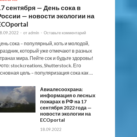
17 сентября — День сока в
России — новости экологии на
ECOportal
8.09.2022
-
от
admin
-
Оставьте комментарий
ень сока – популярный, хоть и молодой,
раздник, который уже отмечают в разных
транах мира. Пейте сок и будьте здоровы!
ото: stockcreations, Shutterstock. Его
сновная цель – популяризация сока как …
Авиалесоохрана:
информация о лесных
пожарах в РФ на 17
сентября 2022 года —
новости экологии на
ECOportal
18.09.2022