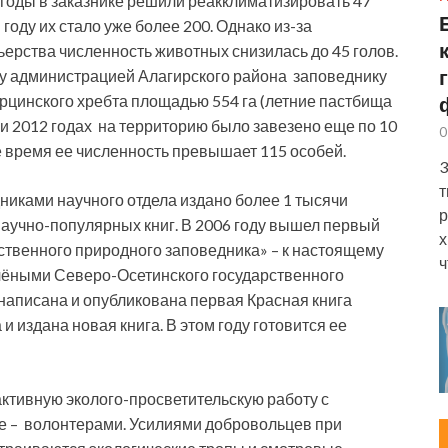
 годы в заказнике решили реакклиматизировать 47
 году их стало уже более 200. Однако из-за
ерства численность животных снизилась до 45 голов.
ду администрацией Алагирского района заповеднику
рцинского хребта площадью 554 га (летние пастбища
 и 2012 годах на территорию было завезено еще по 10
0
е время ее численность превышает 115 особей.
3
т
никами научного отдела издано более 1 тысячи
р
научно-популярных книг. В 2006 году вышел первый
х
ственного природного заповедника» – к настоящему
ч
учёными Северо-Осетинского государственного
у написана и опубликована первая Красная книга
и издана новая книга. В этом году готовится ее
активную эколого-просветительскую работу с
ле – волонтерами. Усилиями добровольцев при