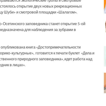
траиваются экологические тропы и смотровые
остоялось открытие двух новых рекреационных
щу Шуби» и смотровой площадки «Шалагом».
о-Осетинского заповедника станет открытие 5-ой
предназначена для наблюдения за зубрами в
д опубликована книга «Достопримечательности
рико-культурные», готовится к печати буклет «Дела и
твенного природного заповедника», идет работа над
ник в лицах».