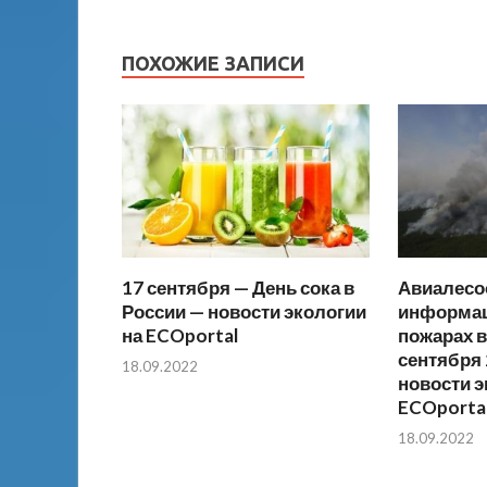
ПОХОЖИЕ ЗАПИСИ
17 сентября — День сока в
Авиалесо
России — новости экологии
информац
на ECOportal
пожарах в
сентября 
18.09.2022
новости э
ECOporta
18.09.2022