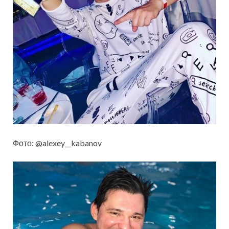
Фото: @alexey__kabanov