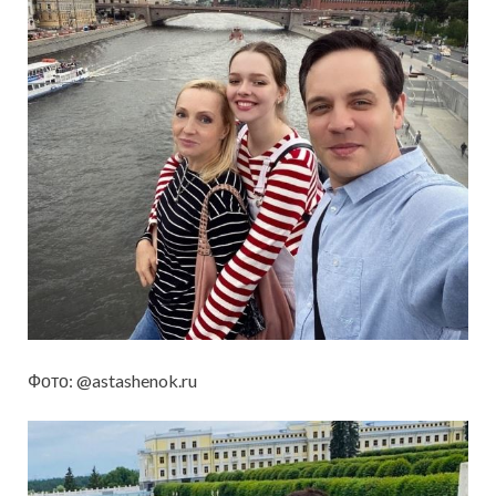
Фото: @astashenok.ru