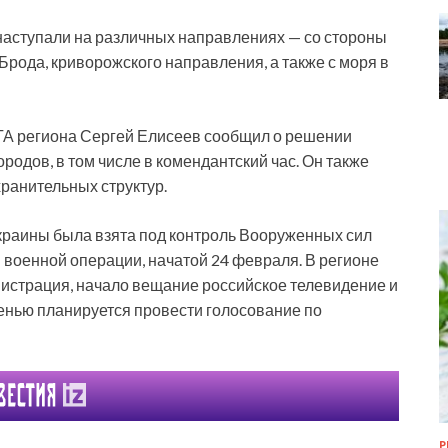
 наступали на различных направлениях — со стороны
рода, криворожского направления, а также с моря в
ГА региона Сергей Елисеев сообщил о решении
родов, в том числе в комендантский час. Он также
хранительных структур.
краины была взята под контроль Вооруженных сил
 военной операции, начатой 24 февраля. В регионе
страция, начало вещание российское телевидение и
енью планируется провести голосование по
Р