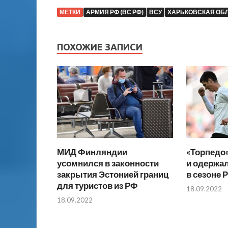
МЕТКИ
АРМИЯ РФ (ВС РФ)
ВСУ
ХАРЬКОВСКАЯ ОБ
ПОХОЖИЕ ЗАПИСИ
МИД Финляндии
«Торпедо
усомнился в законности
и одержа
закрытия Эстонией границ
в сезоне 
для туристов из РФ
18.09.2022
18.09.2022