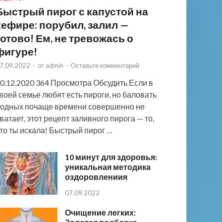
Быстрый пирог с капустой на
кефире: порубил, залил —
готово! Ем, не тревожась о
фигуре!
7.09.2022
-
от
admin
-
Оставьте комментарий
0.12.2020 364 Просмотра Обсудить Если в
воей семье любят есть пироги, но баловать
одных почаще времени совершенно не
ватает, этот рецепт заливного пирога — то,
то ты искала! Быстрый пирог …
10 минут для здоровья:
уникальная методика
оздоровлениия
07.09.2022
Очищение легких: