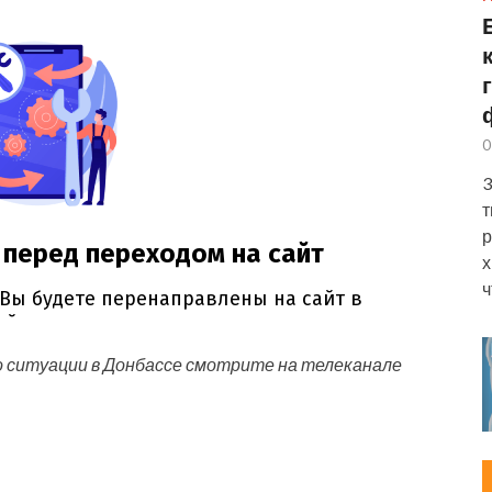
0
3
т
р
х
ч
о ситуации в Донбассе смотрите на телеканале