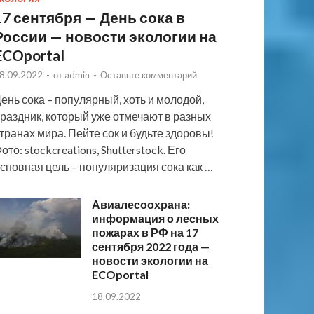
17 сентября — День сока в
России — новости экологии на
ECOportal
8.09.2022
-
от
admin
-
Оставьте комментарий
ень сока – популярный, хоть и молодой,
раздник, который уже отмечают в разных
транах мира. Пейте сок и будьте здоровы!
ото: stockcreations, Shutterstock. Его
сновная цель – популяризация сока как …
Авиалесоохрана:
информация о лесных
пожарах в РФ на 17
сентября 2022 года —
новости экологии на
ECOportal
18.09.2022