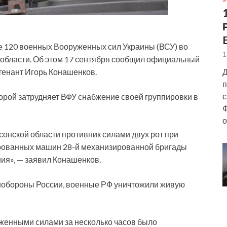
 120 военных Вооруженных сил Украины (ВСУ) во
1
 области. Об этом 17 сентября сообщил официальный
Д
енант Игорь Конашенков.
п
с
орой затрудняет ВФУ снабжение своей группировки в
Ф
о
онской области противник силами двух рот при
ированных машин 28-й механизированной бригады
ия», — заявил Конашенков.
нобороны России, военные РФ уничтожили живую
женными силами за несколько часов было