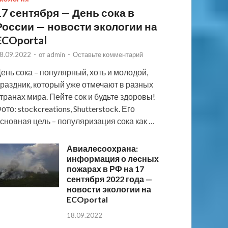
17 сентября — День сока в
России — новости экологии на
ECOportal
8.09.2022
-
от
admin
-
Оставьте комментарий
ень сока – популярный, хоть и молодой,
раздник, который уже отмечают в разных
транах мира. Пейте сок и будьте здоровы!
ото: stockcreations, Shutterstock. Его
сновная цель – популяризация сока как …
Авиалесоохрана:
информация о лесных
пожарах в РФ на 17
сентября 2022 года —
новости экологии на
ECOportal
18.09.2022