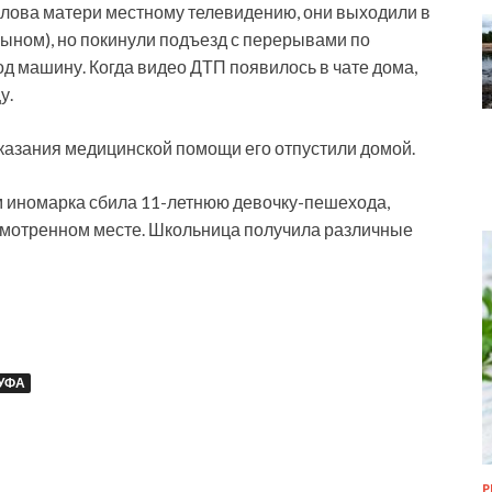
 слова матери местному телевидению, они выходили в
 сыном), но покинули подъезд с перерывами по
од машину. Когда видео ДТП появилось в чате дома,
у.
казания медицинской помощи его отпустили домой.
м иномарка сбила 11-летнюю девочку-пешехода,
смотренном месте. Школьница получила различные
УФА
Р