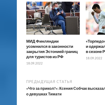
МИД Финляндии
«Торпедо
усомнился в законности
и одержа
закрытия Эстонией границ
в сезоне 
для туристов из РФ
18.09.2022
18.09.2022
ПРЕДЫДУЩАЯ СТАТЬЯ
«Что за прикол?»: Ксения Собчак высказа
о девушках Тимати