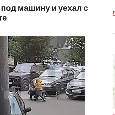
 под машину и уехал с
те
Э