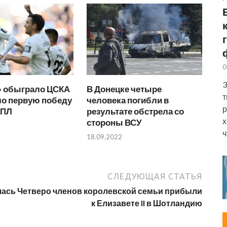
0
3
» обыграло ЦСКА
В Донецке четыре
т
ло первую победу
человека погибли в
р
РПЛ
результате обстрела со
х
стороны ВСУ
ч
18.09.2022
СЛЕДУЮЩАЯ СТАТЬЯ
лась
Четверо членов королевской семьи прибыли
к Елизавете II в Шотландию