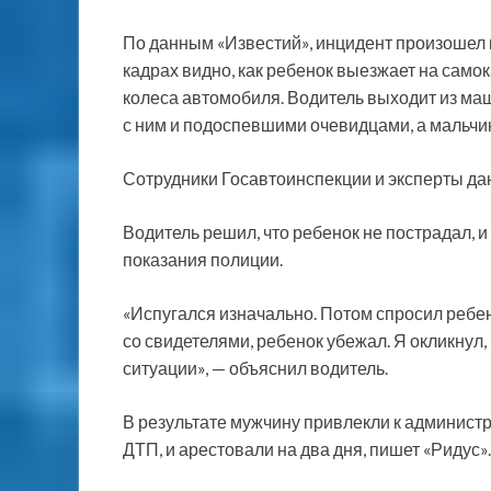
По данным «Известий», инцидент произошел н
кадрах видно, как ребенок выезжает на само
колеса автомобиля. Водитель выходит из ма
с ним и подоспевшими очевидцами, а мальчик
Сотрудники Госавтоинспекции и эксперты д
Водитель решил, что ребенок не пострадал, и
показания полиции.
«Испугался изначально. Потом спросил ребенк
со свидетелями, ребенок убежал. Я окликнул, н
ситуации», — объяснил водитель.
В результате мужчину привлекли к администра
ДТП, и арестовали на два дня, пишет «Ридус».