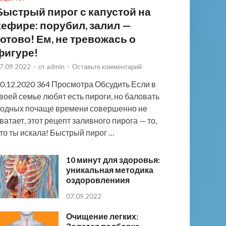
Быстрый пирог с капустой на
кефире: порубил, залил —
готово! Ем, не тревожась о
фигуре!
7.09.2022
-
от
admin
-
Оставьте комментарий
0.12.2020 364 Просмотра Обсудить Если в
воей семье любят есть пироги, но баловать
одных почаще времени совершенно не
ватает, этот рецепт заливного пирога — то,
то ты искала! Быстрый пирог …
10 минут для здоровья:
уникальная методика
оздоровлениия
07.09.2022
Очищение легких: