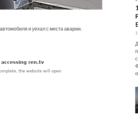
автомобиля и уехал с места аварии.
1
Д
п
с
Ф
о