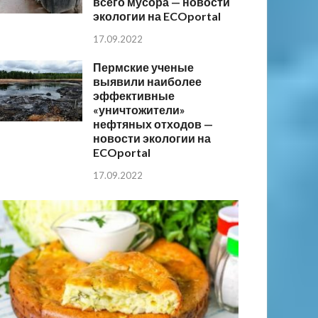
всего мусора — новости
экологии на ECOportal
17.09.2022
Пермские ученые
выявили наиболее
эффективные
«уничтожители»
нефтяных отходов —
новости экологии на
ECOportal
17.09.2022