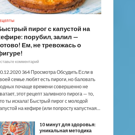
ЕЦЕПТЫ
Быстрый пирог с капустой на
кефире: порубил, залил —
готово! Ем, не тревожась о
фигуре!
ставьте комментарий
0.12.2020 364 Просмотра Обсудить Если в
воей семье любят есть пироги, но баловать
одных почаще времени совершенно не
ватает, этот рецепт заливного пирога — то,
то ты искала! Быстрый пирог с молодой
апустой на кефире (или попросту капустная…
10 минут для здоровья:
уникальная методика