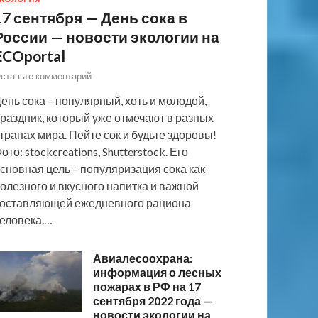
17 сентября — День сока в
России — новости экологии на
ECOportal
ставьте комментарий
ень сока – популярный, хоть и молодой,
раздник, который уже отмечают в разных
транах мира. Пейте сок и будьте здоровы!
ото: stockcreations, Shutterstock. Его
сновная цель – популяризация сока как
олезного и вкусного напитка и важной
оставляющей ежедневного рациона
еловека.…
Авиалесоохрана:
информация о лесных
пожарах в РФ на 17
сентября 2022 года —
новости экологии на