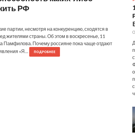
жить РФ
 партии, несмотря на конкуренцию, сходятся в
О
ед жителями страны. Об этом в воскресенье, 11
Д
ла Памфилова. Почему россияне пока чаще отдают
п
ъявления «Я…
ПОДРОБНЕЕ
с
Ф
о
п
с
ч