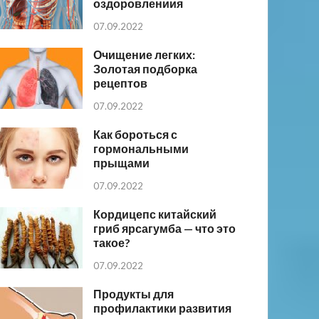
оздоровлениия
07.09.2022
Очищение легких:
Золотая подборка
рецептов
07.09.2022
Как бороться с
гормональными
прыщами
07.09.2022
Кордицепс китайский
гриб ярсагумба — что это
такое?
07.09.2022
Продукты для
профилактики развития