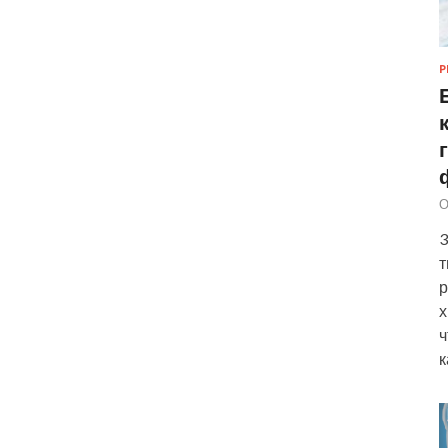
Р
О
3
т
р
х
ч
к