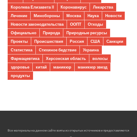
Королева Елизавета II
Коронавирус
Лекарства
Лечение
Минобороны
Москва
Наука
Новости
Новости законодательства
ООПТ
Отходы
Официально
Природа
Природные ресурсы
Проекты
Происшествия
Россия
США
Санкции
Статистика
Стихиное бедствие
Украина
Фармацевтика
Херсонская область
волосы
здоровье
китай
маникюр
маникюр звезд
продукты
Все материалы на данном сайте взяты из открытых источников и предоставляются