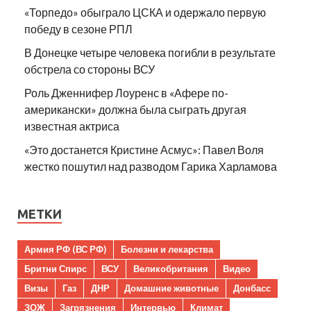
«Торпедо» обыграло ЦСКА и одержало первую
победу в сезоне РПЛ
В Донецке четыре человека погибли в результате
обстрела со стороны ВСУ
Роль Дженнифер Лоуренс в «Афере по-
американски» должна была сыграть другая
известная актриса
«Это достанется Кристине Асмус»: Павел Воля
жестко пошутил над разводом Гарика Харламова
МЕТКИ
Армия РФ (ВС РФ)
Болезни и лекарства
Бритни Спирс
ВСУ
Великобритания
Видео
Визы
Газ
ДНР
Домашние животные
Донбасс
ЗОЖ
Загрязнения
Интервью
Климат