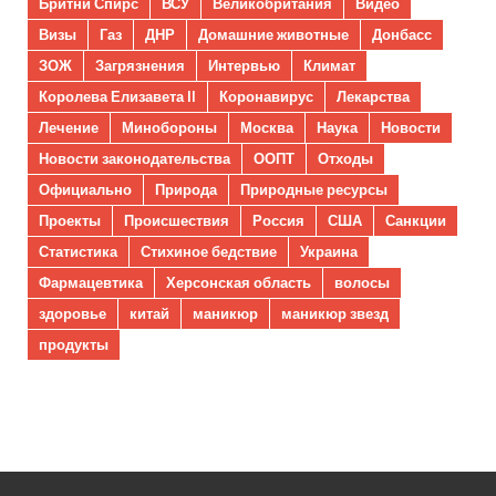
Бритни Спирс
ВСУ
Великобритания
Видео
Визы
Газ
ДНР
Домашние животные
Донбасс
ЗОЖ
Загрязнения
Интервью
Климат
Королева Елизавета II
Коронавирус
Лекарства
Лечение
Минобороны
Москва
Наука
Новости
Новости законодательства
ООПТ
Отходы
Официально
Природа
Природные ресурсы
Проекты
Происшествия
Россия
США
Санкции
Статистика
Стихиное бедствие
Украина
Фармацевтика
Херсонская область
волосы
здоровье
китай
маникюр
маникюр звезд
продукты