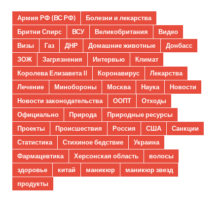
Армия РФ (ВС РФ)
Болезни и лекарства
Бритни Спирс
ВСУ
Великобритания
Видео
Визы
Газ
ДНР
Домашние животные
Донбасс
ЗОЖ
Загрязнения
Интервью
Климат
Королева Елизавета II
Коронавирус
Лекарства
Лечение
Минобороны
Москва
Наука
Новости
Новости законодательства
ООПТ
Отходы
Официально
Природа
Природные ресурсы
Проекты
Происшествия
Россия
США
Санкции
Статистика
Стихиное бедствие
Украина
Фармацевтика
Херсонская область
волосы
здоровье
китай
маникюр
маникюр звезд
продукты