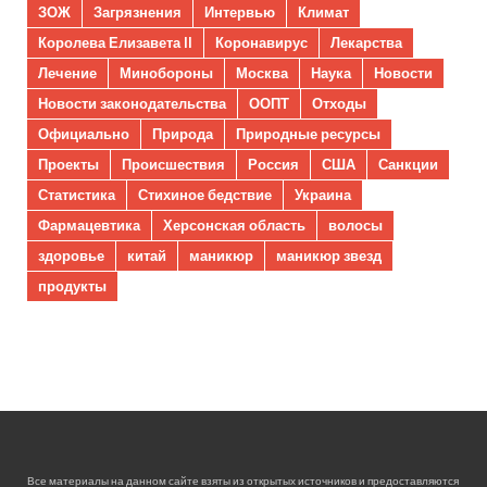
ЗОЖ
Загрязнения
Интервью
Климат
Королева Елизавета II
Коронавирус
Лекарства
Лечение
Минобороны
Москва
Наука
Новости
Новости законодательства
ООПТ
Отходы
Официально
Природа
Природные ресурсы
Проекты
Происшествия
Россия
США
Санкции
Статистика
Стихиное бедствие
Украина
Фармацевтика
Херсонская область
волосы
здоровье
китай
маникюр
маникюр звезд
продукты
Все материалы на данном сайте взяты из открытых источников и предоставляются