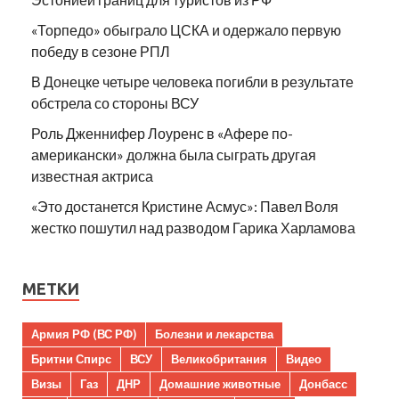
«Торпедо» обыграло ЦСКА и одержало первую
победу в сезоне РПЛ
В Донецке четыре человека погибли в результате
обстрела со стороны ВСУ
Роль Дженнифер Лоуренс в «Афере по-
американски» должна была сыграть другая
известная актриса
«Это достанется Кристине Асмус»: Павел Воля
жестко пошутил над разводом Гарика Харламова
МЕТКИ
Армия РФ (ВС РФ)
Болезни и лекарства
Бритни Спирс
ВСУ
Великобритания
Видео
Визы
Газ
ДНР
Домашние животные
Донбасс