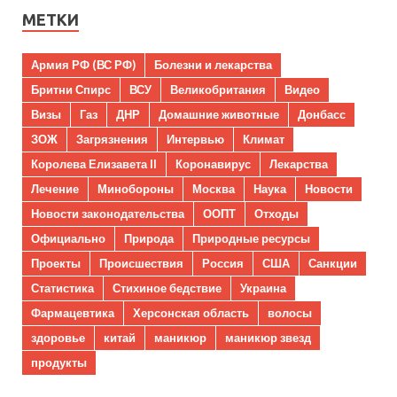
МЕТКИ
Армия РФ (ВС РФ)
Болезни и лекарства
Бритни Спирс
ВСУ
Великобритания
Видео
Визы
Газ
ДНР
Домашние животные
Донбасс
ЗОЖ
Загрязнения
Интервью
Климат
Королева Елизавета II
Коронавирус
Лекарства
Лечение
Минобороны
Москва
Наука
Новости
Новости законодательства
ООПТ
Отходы
Официально
Природа
Природные ресурсы
Проекты
Происшествия
Россия
США
Санкции
Статистика
Стихиное бедствие
Украина
Фармацевтика
Херсонская область
волосы
здоровье
китай
маникюр
маникюр звезд
продукты