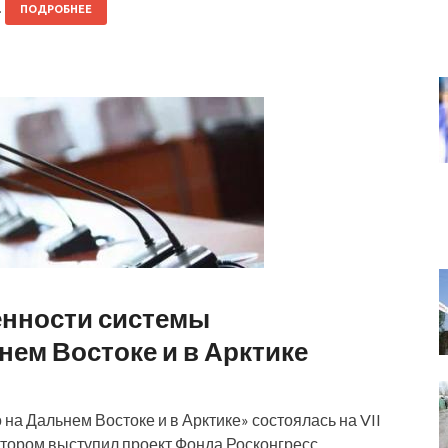
…
ПОДРОБНЕЕ
енности системы
ем Востоке и в Арктике
а Дальнем Востоке и в Арктике» состоялась на VII
тором выступил проект Фонда Росконгресс