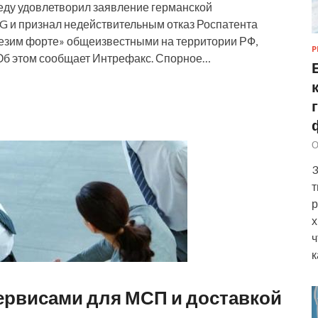
еду удовлетворил заявление германской
G и признал недействительным отказ Роспатента
Мезим форте» общеизвестными на территории РФ,
Р
 Об этом сообщает Интрефакс. Спорное…
О
3
т
р
х
ч
к
сервисами для МСП и доставкой