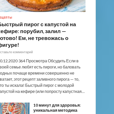
ЕЦЕПТЫ
Быстрый пирог с капустой на
кефире: порубил, залил —
готово! Ем, не тревожась о
фигуре!
ставьте комментарий
0.12.2020 364 Просмотра Обсудить Если в
воей семье любят есть пироги, но баловать
одных почаще времени совершенно не
ватает, этот рецепт заливного пирога — то,
то ты искала! Быстрый пирог с молодой
апустой на кефире (или попросту капустная…
10 минут для здоровья:
уникальная методика