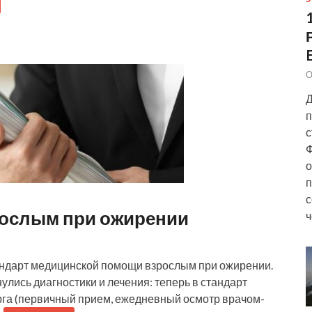
О
Д
п
с
Ф
о
п
с
ослым при ожирении
ч
ндарт медицинской помощи взрослым при ожирении.
нулись диагностики и лечения: теперь в стандарт
рга (первичный прием, ежедневный осмотр врачом-