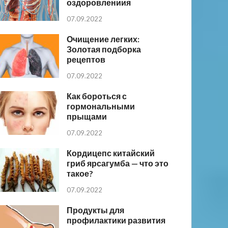
оздоровлениия
07.09.2022
Очищение легких:
Золотая подборка
рецептов
07.09.2022
Как бороться с
гормональными
прыщами
07.09.2022
Кордицепс китайский
гриб ярсагумба — что это
такое?
07.09.2022
Продукты для
профилактики развития