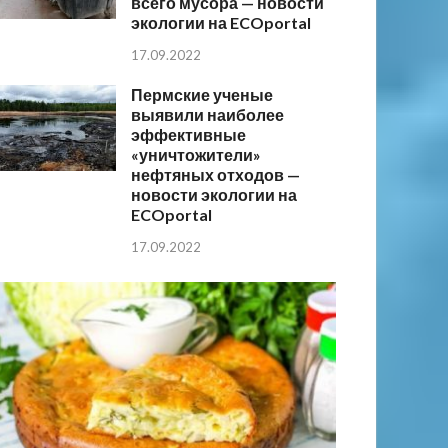
всего мусора — новости
экологии на ECOportal
17.09.2022
Пермские ученые
выявили наиболее
эффективные
«уничтожители»
нефтяных отходов —
новости экологии на
ECOportal
17.09.2022