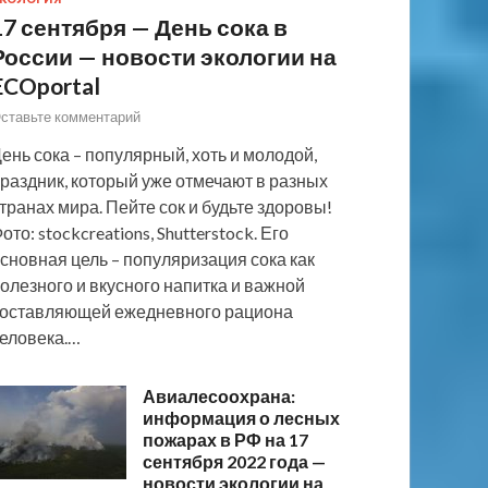
17 сентября — День сока в
России — новости экологии на
ECOportal
ставьте комментарий
ень сока – популярный, хоть и молодой,
раздник, который уже отмечают в разных
транах мира. Пейте сок и будьте здоровы!
ото: stockcreations, Shutterstock. Его
сновная цель – популяризация сока как
олезного и вкусного напитка и важной
оставляющей ежедневного рациона
еловека.…
Авиалесоохрана:
информация о лесных
пожарах в РФ на 17
сентября 2022 года —
новости экологии на