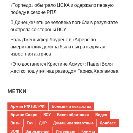
«Торпедо» обыграло ЦСКА и одержало первую
победу в сезоне РПЛ
В Донецке четыре человека погибли в результате
обстрела со стороны ВСУ
Роль Дженнифер Лоуренс в «Афере по-
американски» должна была сыграть другая
известная актриса
«Это достанется Кристине Асмус»: Павел Воля
жестко пошутил над разводом Гарика Харламова
МЕТКИ
Армия РФ (ВС РФ)
Болезни и лекарства
Бритни Спирс
ВСУ
Великобритания
Видео
Визы
Газ
ДНР
Домашние животные
Донбасс
ЗОЖ
Загрязнения
Интервью
Климат