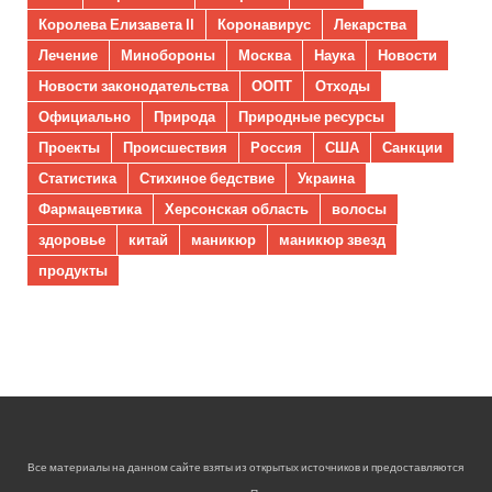
Королева Елизавета II
Коронавирус
Лекарства
Лечение
Минобороны
Москва
Наука
Новости
Новости законодательства
ООПТ
Отходы
Официально
Природа
Природные ресурсы
Проекты
Происшествия
Россия
США
Санкции
Статистика
Стихиное бедствие
Украина
Фармацевтика
Херсонская область
волосы
здоровье
китай
маникюр
маникюр звезд
продукты
Все материалы на данном сайте взяты из открытых источников и предоставляются