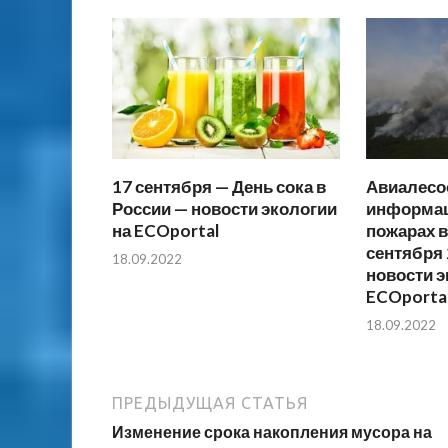
17 сентября — День сока в
Авиалесо
России — новости экологии
информац
на ECOportal
пожарах в
сентября 
18.09.2022
новости э
ECOporta
18.09.2022
ПРЕДЫДУЩАЯ СТАТЬЯ
Изменение срока накопления мусора на