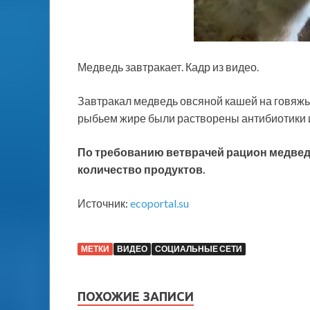
Медведь завтракает. Кадр из видео.
Завтракал медведь овсяной кашей на говяжь
рыбьем жире были растворены антибиотики
По требованию ветврачей рацион медведя
количество продуктов.
Источник:
ecoportal.su
МЕТКИ
ВИДЕО
СОЦИАЛЬНЫЕ СЕТИ
ПОХОЖИЕ ЗАПИСИ