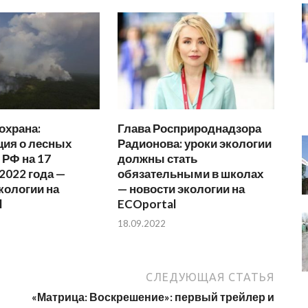
охрана:
Глава Росприроднадзора
ия о лесных
Радионова: уроки экологии
 РФ на 17
должны стать
2022 года —
обязательными в школах
кологии на
— новости экологии на
l
ECOportal
18.09.2022
СЛЕДУЮЩАЯ СТАТЬЯ
«Матрица: Воскрешение»: первый трейлер и