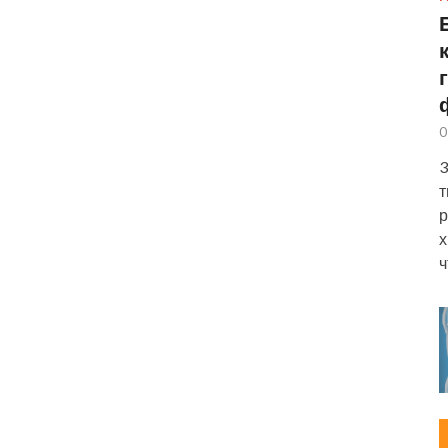
0
3
т
р
х
ч