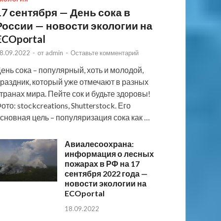
17 сентября — День сока в
России — новости экологии на
ECOportal
8.09.2022
-
от
admin
-
Оставьте комментарий
ень сока – популярный, хоть и молодой,
раздник, который уже отмечают в разных
транах мира. Пейте сок и будьте здоровы!
ото: stockcreations, Shutterstock. Его
сновная цель – популяризация сока как …
Авиалесоохрана:
информация о лесных
пожарах в РФ на 17
сентября 2022 года —
новости экологии на
ECOportal
18.09.2022