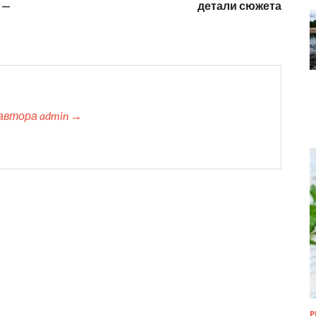
 —
детали сюжета
автора admin →
Р