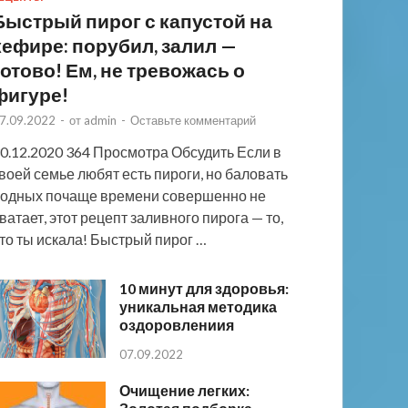
Быстрый пирог с капустой на
кефире: порубил, залил —
готово! Ем, не тревожась о
фигуре!
7.09.2022
-
от
admin
-
Оставьте комментарий
0.12.2020 364 Просмотра Обсудить Если в
воей семье любят есть пироги, но баловать
одных почаще времени совершенно не
ватает, этот рецепт заливного пирога — то,
то ты искала! Быстрый пирог …
10 минут для здоровья:
уникальная методика
оздоровлениия
07.09.2022
Очищение легких: