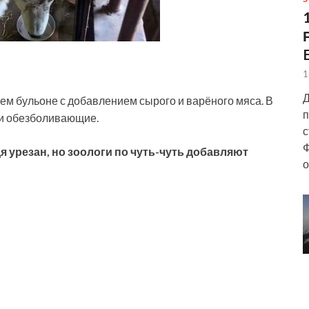
1
Д
ем бульоне с добавлением сырого и варёного мяса. В
п
 и обезболивающие.
с
Ф
 урезан, но зоологи по чуть-чуть добавляют
о