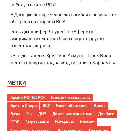
победу в сезоне РПЛ
В Донецке четыре человека погибли в результате
обстрела со стороны ВСУ
Роль Дженнифер Лоуренс в «Афере по-
американски» должна была сыграть другая
известная актриса
«Это достанется Кристине Асмус»: Павел Воля
жестко пошутил над разводом Гарика Харламова
МЕТКИ
Армия РФ (ВС РФ)
Болезни и лекарства
Бритни Спирс
ВСУ
Великобритания
Видео
Визы
Газ
ДНР
Домашние животные
Донбасс
ЗОЖ
Загрязнения
Интервью
Климат
Королева Елизавета II
Коронавирус
Лекарства