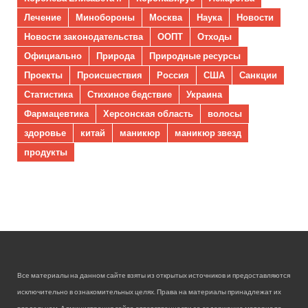
Лечение
Минобороны
Москва
Наука
Новости
Новости законодательства
ООПТ
Отходы
Официально
Природа
Природные ресурсы
Проекты
Происшествия
Россия
США
Санкции
Статистика
Стихиное бедствие
Украина
Фармацевтика
Херсонская область
волосы
здоровье
китай
маникюр
маникюр звезд
продукты
Все материалы на данном сайте взяты из открытых источников и предоставляются
исключительно в ознакомительных целях. Права на материалы принадлежат их
владельцам. Администрация сайта ответственности за содержание материала