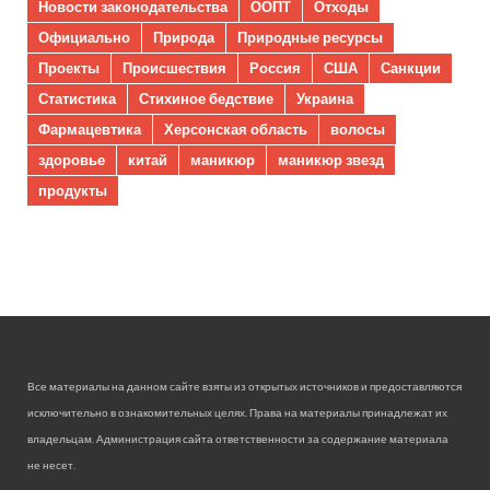
Новости законодательства
ООПТ
Отходы
Официально
Природа
Природные ресурсы
Проекты
Происшествия
Россия
США
Санкции
Статистика
Стихиное бедствие
Украина
Фармацевтика
Херсонская область
волосы
здоровье
китай
маникюр
маникюр звезд
продукты
Все материалы на данном сайте взяты из открытых источников и предоставляются
исключительно в ознакомительных целях. Права на материалы принадлежат их
владельцам. Администрация сайта ответственности за содержание материала
не несет.