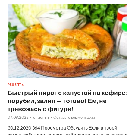
РЕЦЕПТЫ
Быстрый пирог с капустой на кефире:
порубил, залил — готово! Ем, не
тревожась о фигуре!
07.09.2022
-
от
admin
-
Оставьте комментарий
30.12.2020 364 Просмотра Обсудить Если в твоей
семье любят есть пироги, но баловать родных почаще