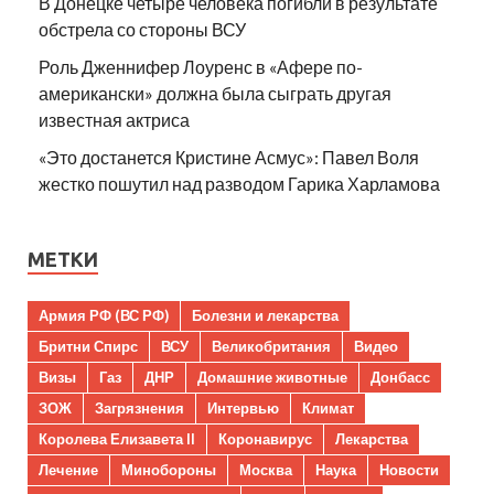
В Донецке четыре человека погибли в результате
обстрела со стороны ВСУ
Роль Дженнифер Лоуренс в «Афере по-
американски» должна была сыграть другая
известная актриса
«Это достанется Кристине Асмус»: Павел Воля
жестко пошутил над разводом Гарика Харламова
МЕТКИ
Армия РФ (ВС РФ)
Болезни и лекарства
Бритни Спирс
ВСУ
Великобритания
Видео
Визы
Газ
ДНР
Домашние животные
Донбасс
ЗОЖ
Загрязнения
Интервью
Климат
Королева Елизавета II
Коронавирус
Лекарства
Лечение
Минобороны
Москва
Наука
Новости