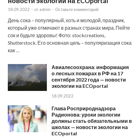
новости экологии на ECOportal
18.09.2022
-
от
admin
-
Оставьте комментарий
День сока – популярный, хоть и молодой, праздник,
который уже отмечают в разных странах мира. Пейте
сок и будьте здоровы! Фото: stockcreations,
Shutterstock. Его основная цель – популяризация сока
как …
Авиалесоохрана: информация
о лесных пожарах в РФ на 17
сентября 2022 года — новости
экологии на ECOportal
18.09.2022
Глава Росприроднадзора
Радионова: уроки экологии
должны стать обязательными в
школах — новости экологии на
ECOportal