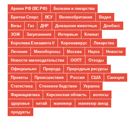
Армия РФ (ВС РФ)
Болезни и лекарства
Бритни Спирс
ВСУ
Великобритания
Видео
Визы
Газ
ДНР
Домашние животные
Донбасс
ЗОЖ
Загрязнения
Интервью
Климат
Королева Елизавета II
Коронавирус
Лекарства
Лечение
Минобороны
Москва
Наука
Новости
Новости законодательства
ООПТ
Отходы
Официально
Природа
Природные ресурсы
Проекты
Происшествия
Россия
США
Санкции
Статистика
Стихиное бедствие
Украина
Фармацевтика
Херсонская область
волосы
здоровье
китай
маникюр
маникюр звезд
продукты