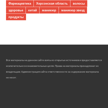
Фармацевтика
Херсонская область
волосы
здоровье
китай
маникюр
маникюр звезд
продукты
Все материалы на данном сайте взяты из открытых источников и предоставляются
исключительно в ознакомительных целях. Права на материалы принадлежат их
владельцам. Администрация сайта ответственности за содержание материала
не несет.