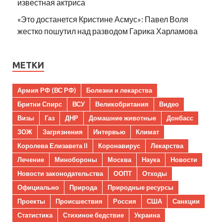
известная актриса
«Это достанется Кристине Асмус»: Павел Воля
жестко пошутил над разводом Гарика Харламова
МЕТКИ
Армия РФ (ВС РФ)
Болезни и лекарства
Бритни Спирс
ВСУ
Великобритания
Видео
Визы
Газ
ДНР
Домашние животные
Донбасс
ЗОЖ
Загрязнения
Интервью
Климат
Королева Елизавета II
Коронавирус
Лекарства
Лечение
Минобороны
Москва
Наука
Новости
Новости законодательства
ООПТ
Отходы
Официально
Природа
Природные ресурсы
Проекты
Происшествия
Россия
США
Санкции
Статистика
Стихиное бедствие
Украина