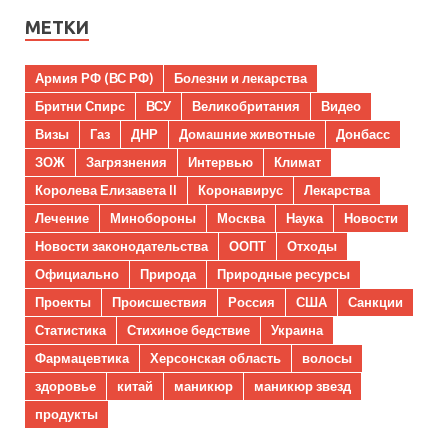
МЕТКИ
Армия РФ (ВС РФ)
Болезни и лекарства
Бритни Спирс
ВСУ
Великобритания
Видео
Визы
Газ
ДНР
Домашние животные
Донбасс
ЗОЖ
Загрязнения
Интервью
Климат
Королева Елизавета II
Коронавирус
Лекарства
Лечение
Минобороны
Москва
Наука
Новости
Новости законодательства
ООПТ
Отходы
Официально
Природа
Природные ресурсы
Проекты
Происшествия
Россия
США
Санкции
Статистика
Стихиное бедствие
Украина
Фармацевтика
Херсонская область
волосы
здоровье
китай
маникюр
маникюр звезд
продукты