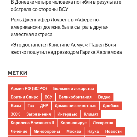
В Донецке четыре человека погибли в результате
обстрела со стороны ВСУ
Роль Дженнифер Лоуренс в «Афере по-
американски» должна была сыграть другая
известная актриса
«Это достанется Кристине Асмус»: Павел Воля
жестко пошутил над разводом Гарика Харламова
МЕТКИ
Армия РФ (ВС РФ)
Болезни и лекарства
Бритни Спирс
ВСУ
Великобритания
Видео
Визы
Газ
ДНР
Домашние животные
Донбасс
ЗОЖ
Загрязнения
Интервью
Климат
Королева Елизавета II
Коронавирус
Лекарства
Лечение
Минобороны
Москва
Наука
Новости