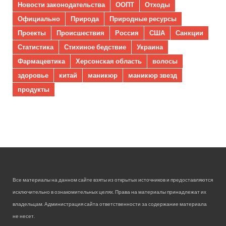
Новости законодательства
ООПТ
Отходы
Официально
Природа
Природные ресурсы
Проекты
Происшествия
Россия
США
Санкции
Статистика
Стихиное бедствие
Украина
Фармацевтика
Херсонская область
волосы
здоровье
китай
маникюр
маникюр звезд
продукты
Все материалы на данном сайте взяты из открытых источников и предоставляются
исключительно в ознакомительных целях. Права на материалы принадлежат их
владельцам. Администрация сайта ответственности за содержание материала
не несет.