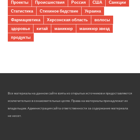
Проекты
Происшествия
Россия
США
Санкции
Статистика
Стихиное бедствие
Украина
Фармацевтика
Херсонская область
волосы
здоровье
китай
маникюр
маникюр звезд
продукты
Все материалы на данном сайте взяты из открытых источников и предоставляются
исключительно в ознакомительных целях. Права на материалы принадлежат их
владельцам. Администрация сайта ответственности за содержание материала
не несет.