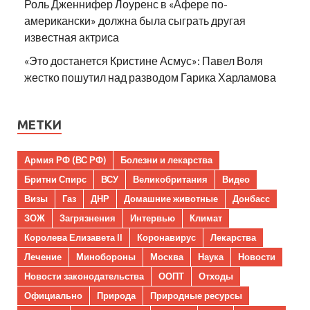
Роль Дженнифер Лоуренс в «Афере по-
американски» должна была сыграть другая
известная актриса
«Это достанется Кристине Асмус»: Павел Воля
жестко пошутил над разводом Гарика Харламова
МЕТКИ
Армия РФ (ВС РФ)
Болезни и лекарства
Бритни Спирс
ВСУ
Великобритания
Видео
Визы
Газ
ДНР
Домашние животные
Донбасс
ЗОЖ
Загрязнения
Интервью
Климат
Королева Елизавета II
Коронавирус
Лекарства
Лечение
Минобороны
Москва
Наука
Новости
Новости законодательства
ООПТ
Отходы
Официально
Природа
Природные ресурсы