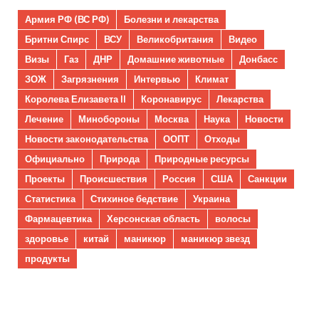
Армия РФ (ВС РФ)
Болезни и лекарства
Бритни Спирс
ВСУ
Великобритания
Видео
Визы
Газ
ДНР
Домашние животные
Донбасс
ЗОЖ
Загрязнения
Интервью
Климат
Королева Елизавета II
Коронавирус
Лекарства
Лечение
Минобороны
Москва
Наука
Новости
Новости законодательства
ООПТ
Отходы
Официально
Природа
Природные ресурсы
Проекты
Происшествия
Россия
США
Санкции
Статистика
Стихиное бедствие
Украина
Фармацевтика
Херсонская область
волосы
здоровье
китай
маникюр
маникюр звезд
продукты