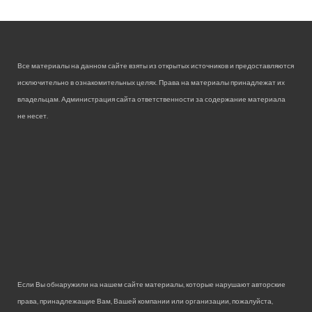
Все материалы на данном сайте взяты из открытых источников и предоставляются
исключительно в ознакомительных целях. Права на материалы принадлежат их
владельцам. Администрация сайта ответственности за содержание материала
не несет.
Если Вы обнаружили на нашем сайте материалы, которые нарушают авторские
права, принадлежащие Вам, Вашей компании или организации, пожалуйста,