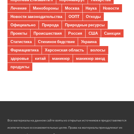
Лечение
Минобороны
Москва
Наука
Новости
Новости законодательства
ООПТ
Отходы
Официально
Природа
Природные ресурсы
Проекты
Происшествия
Россия
США
Санкции
Статистика
Стихиное бедствие
Украина
Фармацевтика
Херсонская область
волосы
здоровье
китай
маникюр
маникюр звезд
продукты
Все материалы на данном сайте взяты из открытых источников и предоставляются
исключительно в ознакомительных целях. Права на материалы принадлежат их