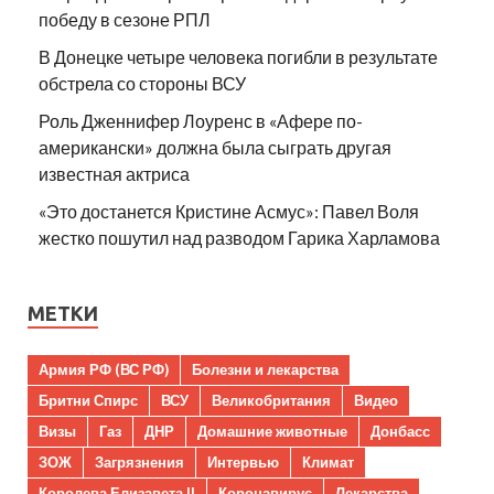
победу в сезоне РПЛ
В Донецке четыре человека погибли в результате
обстрела со стороны ВСУ
Роль Дженнифер Лоуренс в «Афере по-
американски» должна была сыграть другая
известная актриса
«Это достанется Кристине Асмус»: Павел Воля
жестко пошутил над разводом Гарика Харламова
МЕТКИ
Армия РФ (ВС РФ)
Болезни и лекарства
Бритни Спирс
ВСУ
Великобритания
Видео
Визы
Газ
ДНР
Домашние животные
Донбасс
ЗОЖ
Загрязнения
Интервью
Климат
Королева Елизавета II
Коронавирус
Лекарства