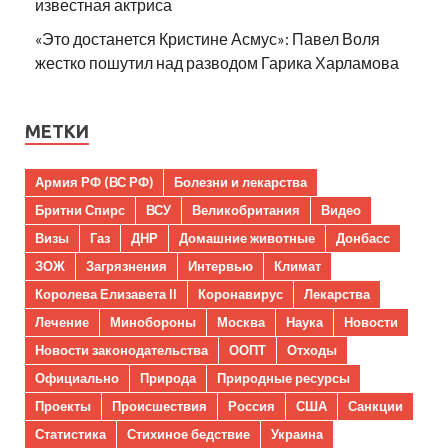
известная актриса
«Это достанется Кристине Асмус»: Павел Воля
жестко пошутил над разводом Гарика Харламова
МЕТКИ
Армия РФ (ВС РФ)
Болезни и лекарства
Бритни Спирс
ВСУ
Великобритания
Видео
Визы
Газ
ДНР
Домашние животные
Донбасс
ЗОЖ
Загрязнения
Интервью
Климат
Королева Елизавета II
Коронавирус
Лекарства
Лечение
Минобороны
Москва
Наука
Новости
Новости законодательства
ООПТ
Отходы
Официально
Природа
Природные ресурсы
Проекты
Происшествия
Россия
США
Санкции
Статистика
Стихиное бедствие
Украина