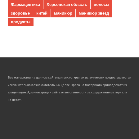
Фармацевтика
Херсонская область
волосы
здоровье
китай
маникюр
маникюр звезд
продукты
Все материалы на данном сайте взяты из открытых источников и предоставляются
исключительно в ознакомительных целях. Права на материалы принадлежат их
владельцам. Администрация сайта ответственности за содержание материала
не несет.