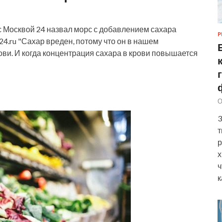
с Москвой 24 назвал морс с добавлением сахара
Р
4.ru "Сахар вреден, потому что он в нашем
ви. И когда концентрация сахара в крови повышается
О
3
т
р
х
ч
к