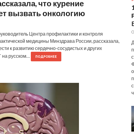
сказала, что курение
ет вызвать онкологию
О
, руководитель Центра профилактики и контроля
актической медицины Минздрава России, рассказала,
Д
ести к развитию сердечно-сосудистых и других
п
T на русском…
с
ПОДРОБНЕЕ
Ф
о
п
с
ч