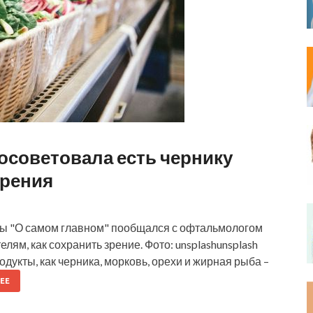
советовала есть чернику
зрения
ы "О самом главном" пообщался с офтальмологом
лям, как сохранить зрение. Фото: unsplashunsplash
дукты, как черника, морковь, орехи и жирная рыба –
ЕЕ