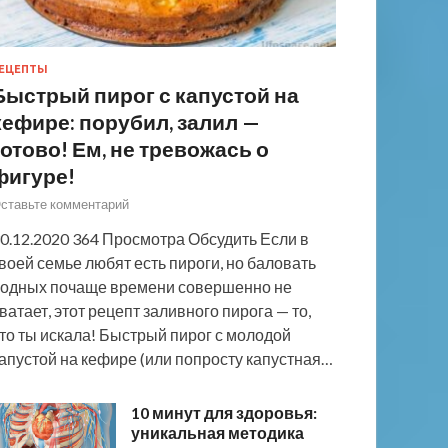
ЕЦЕПТЫ
Быстрый пирог с капустой на
кефире: порубил, залил —
готово! Ем, не тревожась о
фигуре!
ставьте комментарий
0.12.2020 364 Просмотра Обсудить Если в
воей семье любят есть пироги, но баловать
одных почаще времени совершенно не
ватает, этот рецепт заливного пирога — то,
то ты искала! Быстрый пирог с молодой
апустой на кефире (или попросту капустная…
10 минут для здоровья:
уникальная методика