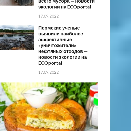
всего мусора — новости
экологии на ECOportal
17.09.2022
Пермские ученые
выявили наиболее
эффективные
«уничтожители»
нефтяных отходов —
новости экологии на
ECOportal
17.09.2022