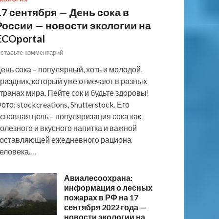
17 сентября — День сока в
России — новости экологии на
ECOportal
ставьте комментарий
ень сока – популярный, хоть и молодой,
раздник, который уже отмечают в разных
транах мира. Пейте сок и будьте здоровы!
ото: stockcreations, Shutterstock. Его
сновная цель – популяризация сока как
олезного и вкусного напитка и важной
оставляющей ежедневного рациона
еловека.…
Авиалесоохрана:
информация о лесных
пожарах в РФ на 17
сентября 2022 года —
новости экологии на