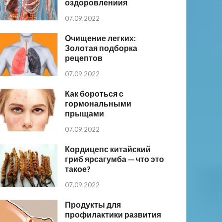
оздоровлениия
07.09.2022
Очищение легких:
Золотая подборка
рецептов
07.09.2022
Как бороться с
гормональными
прыщами
07.09.2022
Кордицепс китайский
гриб ярсагумба — что это
такое?
07.09.2022
Продукты для
профилактики развития