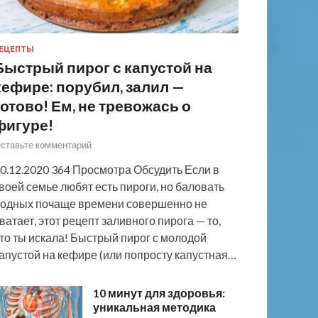
ЕЦЕПТЫ
Быстрый пирог с капустой на
кефире: порубил, залил —
готово! Ем, не тревожась о
фигуре!
ставьте комментарий
0.12.2020 364 Просмотра Обсудить Если в
воей семье любят есть пироги, но баловать
одных почаще времени совершенно не
ватает, этот рецепт заливного пирога — то,
то ты искала! Быстрый пирог с молодой
апустой на кефире (или попросту капустная…
10 минут для здоровья:
уникальная методика