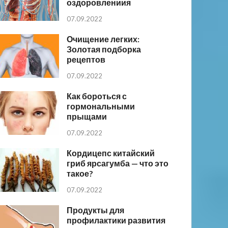
оздоровлениия
07.09.2022
Очищение легких:
Золотая подборка
рецептов
07.09.2022
Как бороться с
гормональными
прыщами
07.09.2022
Кордицепс китайский
гриб ярсагумба — что это
такое?
07.09.2022
Продукты для
профилактики развития