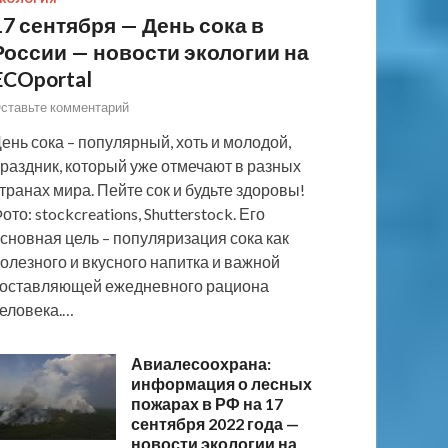
17 сентября — День сока в
России — новости экологии на
ECOportal
ставьте комментарий
ень сока – популярный, хоть и молодой,
раздник, который уже отмечают в разных
транах мира. Пейте сок и будьте здоровы!
ото: stockcreations, Shutterstock. Его
сновная цель – популяризация сока как
олезного и вкусного напитка и важной
оставляющей ежедневного рациона
еловека.…
Авиалесоохрана:
информация о лесных
пожарах в РФ на 17
сентября 2022 года —
новости экологии на