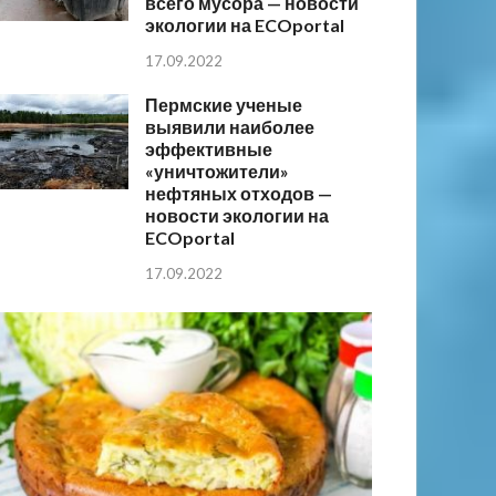
всего мусора — новости
экологии на ECOportal
17.09.2022
Пермские ученые
выявили наиболее
эффективные
«уничтожители»
нефтяных отходов —
новости экологии на
ECOportal
17.09.2022