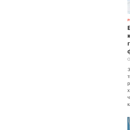
Р
О
3
т
р
х
ч
к