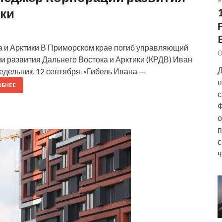
ики
а и Арктики В Приморском крае погиб управляющий
О
и развития Дальнего Востока и Арктики (КРДВ) Иван
Д
дельник, 12 сентября. «Гибель Ивана —
п
БНЕЕ
с
Ф
о
п
с
ч