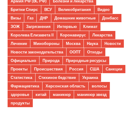
Армия РФ (ВС РФ)
Болезни и лекарства
Бритни Спирс
ВСУ
Великобритания
Видео
Визы
Газ
ДНР
Домашние животные
Донбасс
ЗОЖ
Загрязнения
Интервью
Климат
Королева Елизавета II
Коронавирус
Лекарства
Лечение
Минобороны
Москва
Наука
Новости
Новости законодательства
ООПТ
Отходы
Официально
Природа
Природные ресурсы
Проекты
Происшествия
Россия
США
Санкции
Статистика
Стихиное бедствие
Украина
Фармацевтика
Херсонская область
волосы
здоровье
китай
маникюр
маникюр звезд
продукты