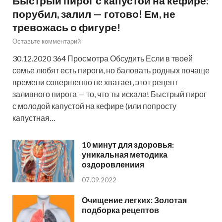
Быстрый пирог с капустой на кефире:
порубил, залил — готово! Ем, не
тревожась о фигуре!
Оставьте комментарий
30.12.2020 364 Просмотра Обсудить Если в твоей
семье любят есть пироги, но баловать родных почаще
времени совершенно не хватает, этот рецепт
заливного пирога — то, что ты искала! Быстрый пирог
с молодой капустой на кефире (или попросту
капустная…
10 минут для здоровья:
уникальная методика
оздоровлениия
07.09.2022
Очищение легких: Золотая
подборка рецептов