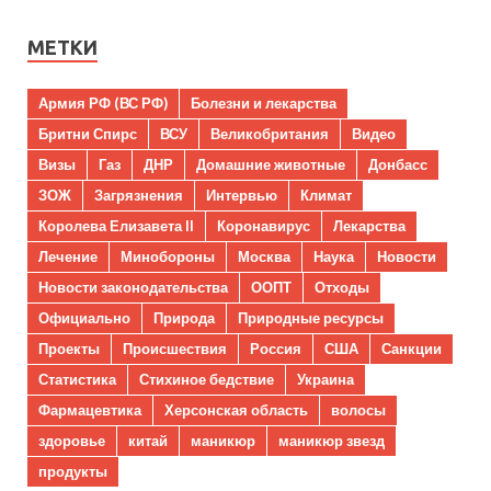
МЕТКИ
Армия РФ (ВС РФ)
Болезни и лекарства
Бритни Спирс
ВСУ
Великобритания
Видео
Визы
Газ
ДНР
Домашние животные
Донбасс
ЗОЖ
Загрязнения
Интервью
Климат
Королева Елизавета II
Коронавирус
Лекарства
Лечение
Минобороны
Москва
Наука
Новости
Новости законодательства
ООПТ
Отходы
Официально
Природа
Природные ресурсы
Проекты
Происшествия
Россия
США
Санкции
Статистика
Стихиное бедствие
Украина
Фармацевтика
Херсонская область
волосы
здоровье
китай
маникюр
маникюр звезд
продукты