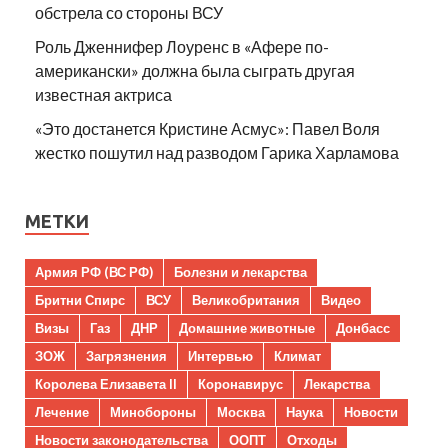
обстрела со стороны ВСУ
Роль Дженнифер Лоуренс в «Афере по-
американски» должна была сыграть другая
известная актриса
«Это достанется Кристине Асмус»: Павел Воля
жестко пошутил над разводом Гарика Харламова
МЕТКИ
Армия РФ (ВС РФ)
Болезни и лекарства
Бритни Спирс
ВСУ
Великобритания
Видео
Визы
Газ
ДНР
Домашние животные
Донбасс
ЗОЖ
Загрязнения
Интервью
Климат
Королева Елизавета II
Коронавирус
Лекарства
Лечение
Минобороны
Москва
Наука
Новости
Новости законодательства
ООПТ
Отходы