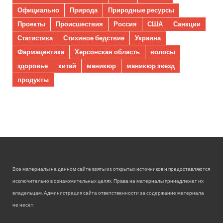
Официально
Природа
Природные ресурсы
Проекты
Происшествия
Россия
США
Санкции
Статистика
Стихиное бедствие
Украина
Фармацевтика
Херсонская область
волосы
здоровье
китай
маникюр
маникюр звезд
продукты
Все материалы на данном сайте взяты из открытых источников и предоставляются
исключительно в ознакомительных целях. Права на материалы принадлежат их
владельцам. Администрация сайта ответственности за содержание материала
не несет.