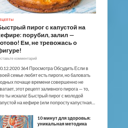
ЕЦЕПТЫ
Быстрый пирог с капустой на
кефире: порубил, залил —
готово! Ем, не тревожась о
фигуре!
ставьте комментарий
0.12.2020 364 Просмотра Обсудить Если в
воей семье любят есть пироги, но баловать
одных почаще времени совершенно не
ватает, этот рецепт заливного пирога — то,
то ты искала! Быстрый пирог с молодой
апустой на кефире (или попросту капустная…
10 минут для здоровья:
уникальная методика