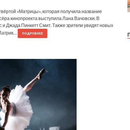
твёртой «Матрицы», которая получила название
сёра кинопроекта выступила Лана Вачовски. В
с и Джада Пинкетт Смит. Также зрители увидят новых
 Патрик…
ПОДРОБНЕЕ