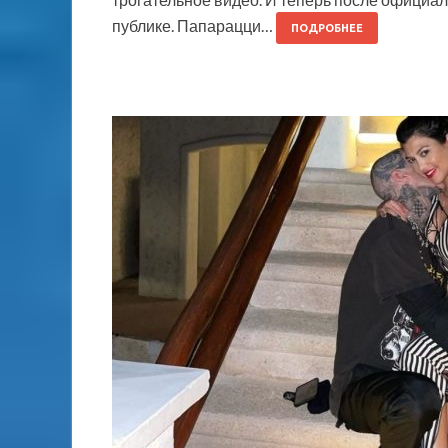
публике. Папарацци…
ПОДРОБНЕЕ