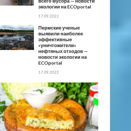
всего мусора — новости
экологии на ECOportal
17.09.2022
Пермские ученые
выявили наиболее
эффективные
«уничтожители»
нефтяных отходов —
новости экологии на
ECOportal
17.09.2022