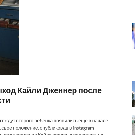
ыход Кайли Дженнер после
сти
тт ждут второго ребенка появились еще в начале
 свое положение, опубликовав в Instagram
льного заявления Кайли впервые появилась на