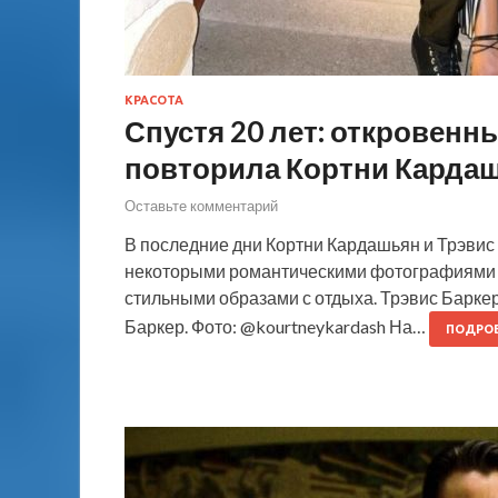
КРАСОТА
Спустя 20 лет: откровенн
повторила Кортни Карда
Оставьте комментарий
В последние дни Кортни Кардашьян и Трэвис
некоторыми романтическими фотографиями с
стильными образами с отдыха. Трэвис Барке
Баркер. Фото: @kourtneykardash На…
ПОДРО