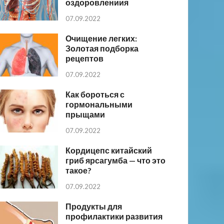
оздоровлениия
07.09.2022
Очищение легких:
Золотая подборка
рецептов
07.09.2022
Как бороться с
гормональными
прыщами
07.09.2022
Кордицепс китайский
гриб ярсагумба — что это
такое?
07.09.2022
Продукты для
профилактики развития