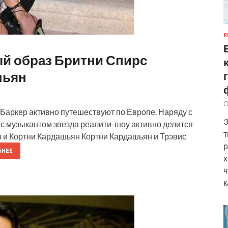
Р
ый образ Бритни Спирс
шьян
О
 Баркер активно путешествуют по Европе. Наряду с
3
 музыкантом звезда реалити-шоу активно делится
т
р и Кортни Кардашьян Кортни Кардашьян и Трэвис
р
БНЕЕ
х
ч
к