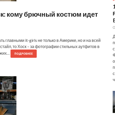
ск: кому брючный костюм идет
О
Д
 главными it-girls не только в Америке, но и на всей
п
тстайл, то Хоск – за фотографии стильных аутфитов в
с
хожих…
ПОДРОБНЕЕ
Ф
о
п
с
ч