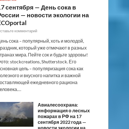
17 сентября — День сока в
России — новости экологии на
ECOportal
ставьте комментарий
ень сока – популярный, хоть и молодой,
раздник, который уже отмечают в разных
транах мира. Пейте сок и будьте здоровы!
ото: stockcreations, Shutterstock. Его
сновная цель – популяризация сока как
олезного и вкусного напитка и важной
оставляющей ежедневного рациона
еловека.…
Авиалесоохрана:
информация о лесных
пожарах в РФ на 17
сентября 2022 года —
новости экологии на