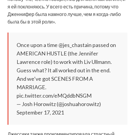
я ей поклоняюсь. У всего есть причина, потому что
Дженнифер была намного лучше, чем я когда-либо
была бы в этой роли».
Once upon a time @jes_chastain passed on
AMERICAN HUSTLE (the Jennifer
Lawrence role) to work with Liv Ullmann.
Guess what? It all worked out in the end.
And we’ve got SCENES FROM A
MARRIAGE.
pic.twitter.com/eMQddbNSGM
— Josh Horowitz (@joshuahorowitz)
September 17, 2021
Джессики также прокомментировала страстный