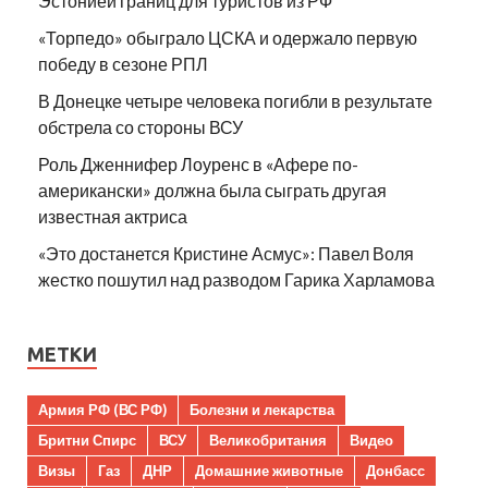
Эстонией границ для туристов из РФ
«Торпедо» обыграло ЦСКА и одержало первую
победу в сезоне РПЛ
В Донецке четыре человека погибли в результате
обстрела со стороны ВСУ
Роль Дженнифер Лоуренс в «Афере по-
американски» должна была сыграть другая
известная актриса
«Это достанется Кристине Асмус»: Павел Воля
жестко пошутил над разводом Гарика Харламова
МЕТКИ
Армия РФ (ВС РФ)
Болезни и лекарства
Бритни Спирс
ВСУ
Великобритания
Видео
Визы
Газ
ДНР
Домашние животные
Донбасс