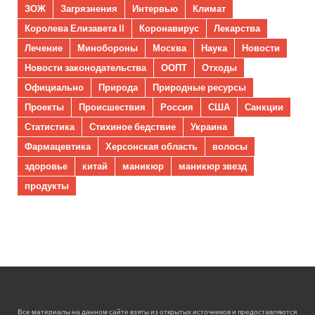
ЗОЖ
Загрязнения
Интервью
Климат
Королева Елизавета II
Коронавирус
Лекарства
Лечение
Минобороны
Москва
Наука
Новости
Новости законодательства
ООПТ
Отходы
Официально
Природа
Природные ресурсы
Проекты
Происшествия
Россия
США
Санкции
Статистика
Стихиное бедствие
Украина
Фармацевтика
Херсонская область
волосы
здоровье
китай
маникюр
маникюр звезд
продукты
Все материалы на данном сайте взяты из открытых источников и предоставляются