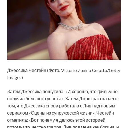
Джессика Честейн (Фото: Vittorio Zunino Celotto/Getty
Images)
Затем Джессика пошутила: «И хорошо, что фильм не
получил большого успеха». Затем Джош рассказал о
том, что Джессика снова работала с Лив над новым
сериалом «Сцены из супружеской жизни». Честейн
отметила: «Вот почему я делюсь этой историей,
потому что, честно говоря, Лив для меня как богиня, и