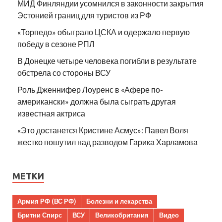
МИД Финляндии усомнился в законности закрытия
Эстонией границ для туристов из РФ
«Торпедо» обыграло ЦСКА и одержало первую
победу в сезоне РПЛ
В Донецке четыре человека погибли в результате
обстрела со стороны ВСУ
Роль Дженнифер Лоуренс в «Афере по-
американски» должна была сыграть другая
известная актриса
«Это достанется Кристине Асмус»: Павел Воля
жестко пошутил над разводом Гарика Харламова
МЕТКИ
Армия РФ (ВС РФ)
Болезни и лекарства
Бритни Спирс
ВСУ
Великобритания
Видео