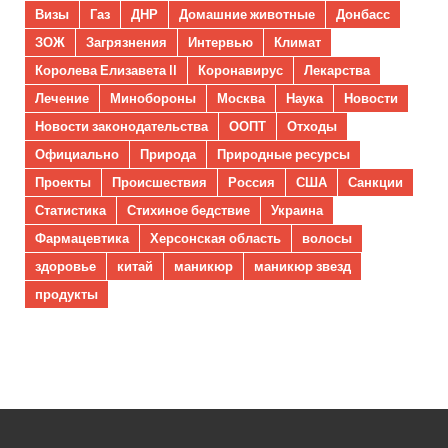
Визы
Газ
ДНР
Домашние животные
Донбасс
ЗОЖ
Загрязнения
Интервью
Климат
Королева Елизавета II
Коронавирус
Лекарства
Лечение
Минобороны
Москва
Наука
Новости
Новости законодательства
ООПТ
Отходы
Официально
Природа
Природные ресурсы
Проекты
Происшествия
Россия
США
Санкции
Статистика
Стихиное бедствие
Украина
Фармацевтика
Херсонская область
волосы
здоровье
китай
маникюр
маникюр звезд
продукты