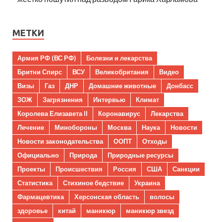
МЕТКИ
Армия РФ (ВС РФ)
Болезни и лекарства
Бритни Спирс
ВСУ
Великобритания
Видео
Визы
Газ
ДНР
Домашние животные
Донбасс
ЗОЖ
Загрязнения
Интервью
Климат
Королева Елизавета II
Коронавирус
Лекарства
Лечение
Минобороны
Москва
Наука
Новости
Новости законодательства
ООПТ
Отходы
Официально
Природа
Природные ресурсы
Проекты
Происшествия
Россия
США
Санкции
Статистика
Стихиное бедствие
Украина
Фармацевтика
Херсонская область
волосы
здоровье
китай
маникюр
маникюр звезд