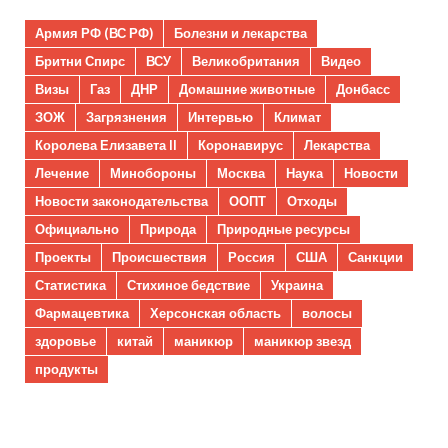
Армия РФ (ВС РФ)
Болезни и лекарства
Бритни Спирс
ВСУ
Великобритания
Видео
Визы
Газ
ДНР
Домашние животные
Донбасс
ЗОЖ
Загрязнения
Интервью
Климат
Королева Елизавета II
Коронавирус
Лекарства
Лечение
Минобороны
Москва
Наука
Новости
Новости законодательства
ООПТ
Отходы
Официально
Природа
Природные ресурсы
Проекты
Происшествия
Россия
США
Санкции
Статистика
Стихиное бедствие
Украина
Фармацевтика
Херсонская область
волосы
здоровье
китай
маникюр
маникюр звезд
продукты