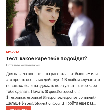
КРАСОТА
Тест: какое каре тебе подойдет?
Оставьте комментарий
Для начала вопрос — ты рассталась с бывшим или
это просто осень так действует? В любом случае это
неважно. Если ты здесь, то пора узнать, какое каре
тебе сделать. Начать ${ question.question }
${response.response} ${response.response_comment}
Дальше ${step}/${questionCount} Пройти еще раз…