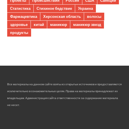
Проекты
Происшествия
Россия
США
Санкции
Статистика
Стихиное бедствие
Украина
Фармацевтика
Херсонская область
волосы
здоровье
китай
маникюр
маникюр звезд
продукты
Все материалы на данном сайте взяты из открытых источников и предоставляются
исключительно в ознакомительных целях. Права на материалы принадлежат их
владельцам. Администрация сайта ответственности за содержание материала
не несет.