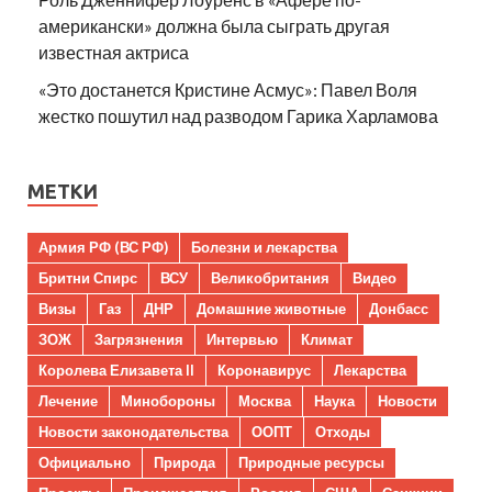
американски» должна была сыграть другая
известная актриса
«Это достанется Кристине Асмус»: Павел Воля
жестко пошутил над разводом Гарика Харламова
МЕТКИ
Армия РФ (ВС РФ)
Болезни и лекарства
Бритни Спирс
ВСУ
Великобритания
Видео
Визы
Газ
ДНР
Домашние животные
Донбасс
ЗОЖ
Загрязнения
Интервью
Климат
Королева Елизавета II
Коронавирус
Лекарства
Лечение
Минобороны
Москва
Наука
Новости
Новости законодательства
ООПТ
Отходы
Официально
Природа
Природные ресурсы