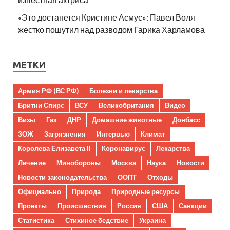
«Это достанется Кристине Асмус»: Павел Воля
жестко пошутил над разводом Гарика Харламова
МЕТКИ
Армия РФ (ВС РФ)
Болезни и лекарства
Бритни Спирс
ВСУ
Великобритания
Видео
Визы
Газ
ДНР
Домашние животные
Донбасс
ЗОЖ
Загрязнения
Интервью
Климат
Королева Елизавета II
Коронавирус
Лекарства
Лечение
Минобороны
Москва
Наука
Новости
Новости законодательства
ООПТ
Отходы
Официально
Природа
Природные ресурсы
Проекты
Происшествия
Россия
США
Санкции
Статистика
Стихиное бедствие
Украина