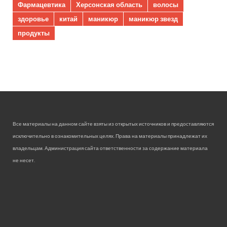
Фармацевтика
Херсонская область
волосы
здоровье
китай
маникюр
маникюр звезд
продукты
Все материалы на данном сайте взяты из открытых источников и предоставляются
исключительно в ознакомительных целях. Права на материалы принадлежат их
владельцам. Администрация сайта ответственности за содержание материала
не несет.