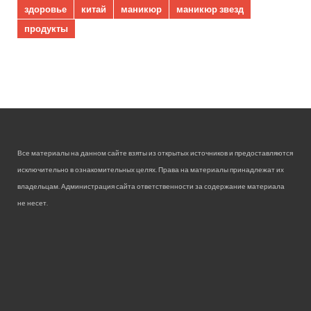
здоровье
китай
маникюр
маникюр звезд
продукты
Все материалы на данном сайте взяты из открытых источников и предоставляются
исключительно в ознакомительных целях. Права на материалы принадлежат их
владельцам. Администрация сайта ответственности за содержание материала
не несет.