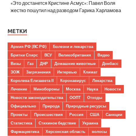
«Это достанется Кристине Асмус»: Павел Воля
жестко пошутил над разводом Гарика Харламова
МЕТКИ
Армия РФ (ВС РФ)
Болезни и лекарства
Бритни Спирс
ВСУ
Великобритания
Видео
Визы
Газ
ДНР
Домашние животные
Донбасс
ЗОЖ
Загрязнения
Интервью
Климат
Королева Елизавета II
Коронавирус
Лекарства
Лечение
Минобороны
Москва
Наука
Новости
Новости законодательства
ООПТ
Отходы
Официально
Природа
Природные ресурсы
Проекты
Происшествия
Россия
США
Санкции
Статистика
Стихиное бедствие
Украина
Фармацевтика
Херсонская область
волосы