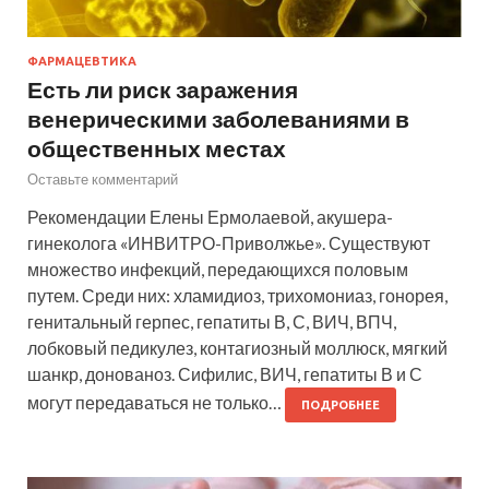
ФАРМАЦЕВТИКА
Есть ли риск заражения
венерическими заболеваниями в
общественных местах
Оставьте комментарий
Рекомендации Елены Ермолаевой, акушера-
гинеколога «ИНВИТРО-Приволжье». Существуют
множество инфекций, передающихся половым
путем. Среди них: хламидиоз, трихомониаз, гонорея,
генитальный герпес, гепатиты В, С, ВИЧ, ВПЧ,
лобковый педикулез, контагиозный моллюск, мягкий
шанкр, донованоз. Сифилис, ВИЧ, гепатиты В и С
могут передаваться не только…
ПОДРОБНЕЕ