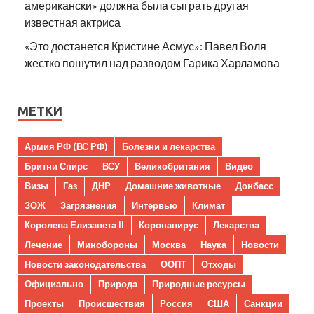
американски» должна была сыграть другая
известная актриса
«Это достанется Кристине Асмус»: Павел Воля
жестко пошутил над разводом Гарика Харламова
МЕТКИ
Армия РФ (ВС РФ)
Болезни и лекарства
Бритни Спирс
ВСУ
Великобритания
Видео
Визы
Газ
ДНР
Домашние животные
Донбасс
ЗОЖ
Загрязнения
Интервью
Климат
Королева Елизавета II
Коронавирус
Лекарства
Лечение
Минобороны
Москва
Наука
Новости
Новости законодательства
ООПТ
Отходы
Официально
Природа
Природные ресурсы
Проекты
Происшествия
Россия
США
Санкции