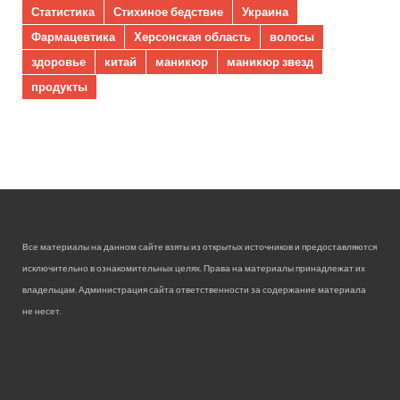
Статистика
Стихиное бедствие
Украина
Фармацевтика
Херсонская область
волосы
здоровье
китай
маникюр
маникюр звезд
продукты
Все материалы на данном сайте взяты из открытых источников и предоставляются
исключительно в ознакомительных целях. Права на материалы принадлежат их
владельцам. Администрация сайта ответственности за содержание материала
не несет.