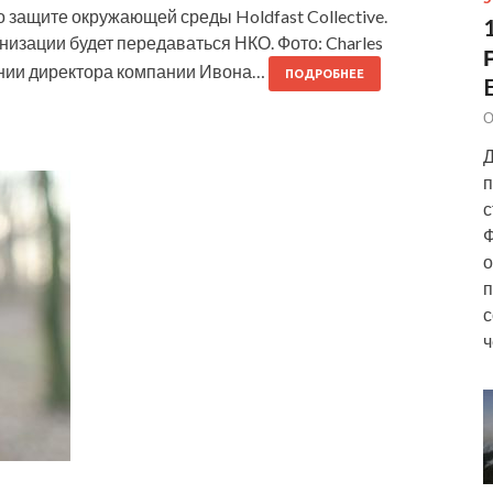
 защите окружающей среды Holdfast Collective.
изации будет передаваться НКО. Фото: Charles
лении директора компании Ивона…
ПОДРОБНЕЕ
О
Д
п
с
Ф
о
п
с
ч