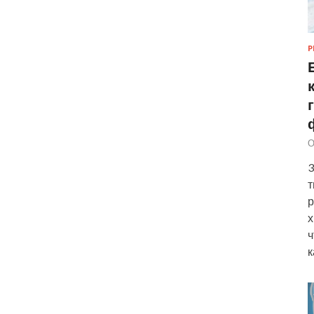
Р
О
3
т
р
х
ч
к