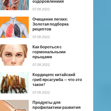
оздоровлениия
07.09.2022
Очищение легких:
Золотая подборка
рецептов
07.09.2022
Как бороться с
гормональными
прыщами
07.09.2022
Кордицепс китайский
гриб ярсагумба — что это
такое?
07.09.2022
Продукты для
профилактики развития