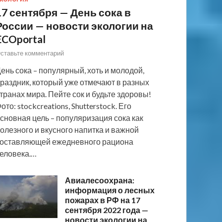
17 сентября — День сока в
России — новости экологии на
ECOportal
ставьте комментарий
ень сока – популярный, хоть и молодой,
раздник, который уже отмечают в разных
транах мира. Пейте сок и будьте здоровы!
ото: stockcreations, Shutterstock. Его
сновная цель – популяризация сока как
олезного и вкусного напитка и важной
оставляющей ежедневного рациона
еловека.…
Авиалесоохрана:
информация о лесных
пожарах в РФ на 17
сентября 2022 года —
новости экологии на