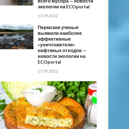
всего мусора — новости
экологии на ECOportal
17.09.2022
Пермские ученые
выявили наиболее
эффективные
«уничтожители»
нефтяных отходов —
новости экологии на
ECOportal
17.09.2022