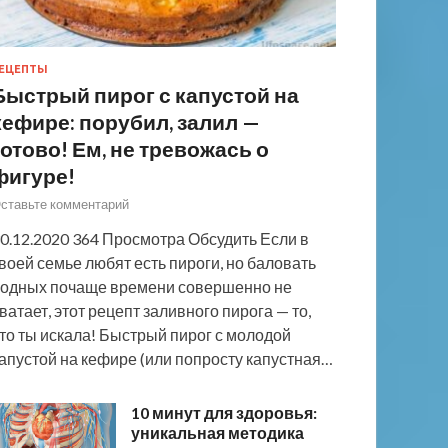
ЕЦЕПТЫ
Быстрый пирог с капустой на
кефире: порубил, залил —
готово! Ем, не тревожась о
фигуре!
ставьте комментарий
0.12.2020 364 Просмотра Обсудить Если в
воей семье любят есть пироги, но баловать
одных почаще времени совершенно не
ватает, этот рецепт заливного пирога — то,
то ты искала! Быстрый пирог с молодой
апустой на кефире (или попросту капустная…
10 минут для здоровья:
уникальная методика