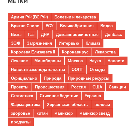
МЕТКИ
Армия РФ (ВС РФ)
Болезни и лекарства
Бритни Спирс
ВСУ
Великобритания
Видео
Визы
Газ
ДНР
Домашние животные
Донбасс
ЗОЖ
Загрязнения
Интервью
Климат
Королева Елизавета II
Коронавирус
Лекарства
Лечение
Минобороны
Москва
Наука
Новости
Новости законодательства
ООПТ
Отходы
Официально
Природа
Природные ресурсы
Проекты
Происшествия
Россия
США
Санкции
Статистика
Стихиное бедствие
Украина
Фармацевтика
Херсонская область
волосы
здоровье
китай
маникюр
маникюр звезд
продукты