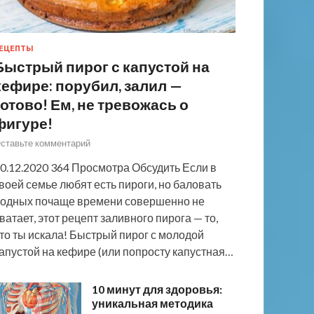
ЕЦЕПТЫ
Быстрый пирог с капустой на
кефире: порубил, залил —
готово! Ем, не тревожась о
фигуре!
ставьте комментарий
0.12.2020 364 Просмотра Обсудить Если в
воей семье любят есть пироги, но баловать
одных почаще времени совершенно не
ватает, этот рецепт заливного пирога — то,
то ты искала! Быстрый пирог с молодой
апустой на кефире (или попросту капустная…
10 минут для здоровья:
уникальная методика