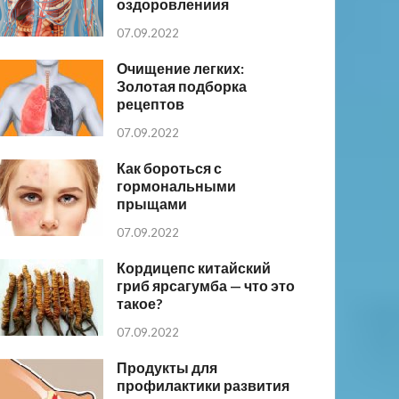
оздоровлениия
07.09.2022
Очищение легких:
Золотая подборка
рецептов
07.09.2022
Как бороться с
гормональными
прыщами
07.09.2022
Кордицепс китайский
гриб ярсагумба — что это
такое?
07.09.2022
Продукты для
профилактики развития