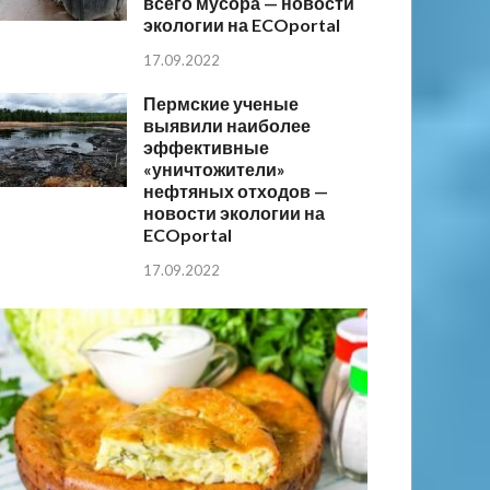
всего мусора — новости
экологии на ECOportal
17.09.2022
Пермские ученые
выявили наиболее
эффективные
«уничтожители»
нефтяных отходов —
новости экологии на
ECOportal
17.09.2022