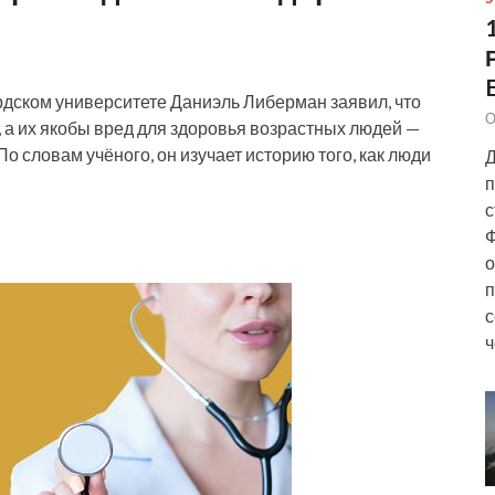
дском университете Даниэль Либерман заявил, что
О
 а их якобы вред для здоровья возрастных людей —
 По словам учёного, он изучает историю того, как люди
Д
п
с
Ф
о
п
с
ч