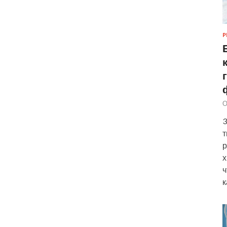
Р
О
3
т
р
х
ч
к