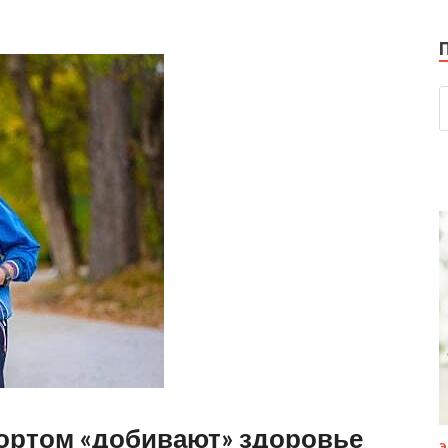
портом «добивают» здоровье
Э