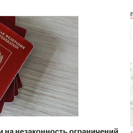
и на незаконность ограничений
Э