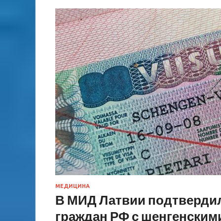
МЕДИЦИНА
В МИД Латвии подтвердил
граждан РФ с шенгенским