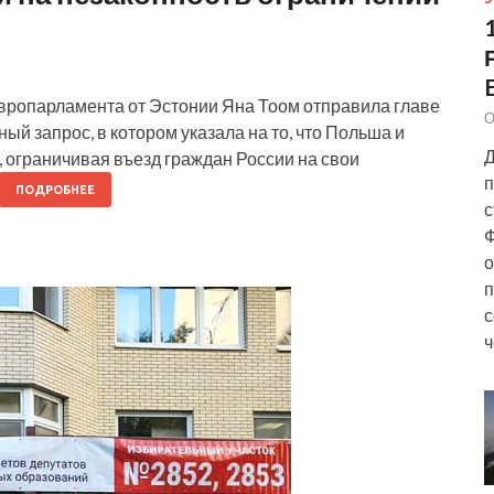
ропарламента от Эстонии Яна Тоом отправила главе
О
 запрос, в котором указала на то, что Польша и
Д
 ограничивая въезд граждан России на свои
п
ПОДРОБНЕЕ
с
Ф
о
п
с
ч