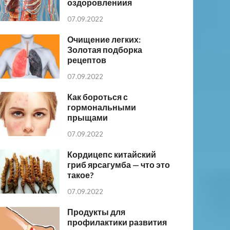
оздоровлениия
07.09.2022
Очищение легких:
Золотая подборка
рецептов
07.09.2022
Как бороться с
гормональными
прыщами
07.09.2022
Кордицепс китайский
гриб ярсагумба — что это
такое?
07.09.2022
Продукты для
профилактики развития