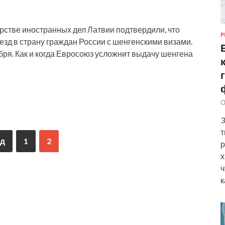
стве иностранных дел Латвии подтвердили, что
Р
зд в страну граждан России с шенгенскими визами.
ря. Как и когда Евросоюз усложнит выдачу шенгена
О
3
т
д
1
2
р
х
ч
к