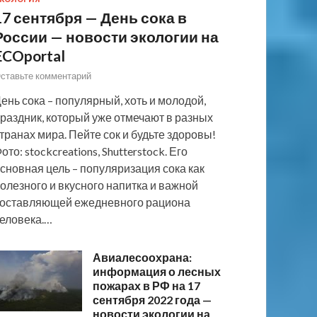
17 сентября — День сока в
России — новости экологии на
ECOportal
ставьте комментарий
ень сока – популярный, хоть и молодой,
раздник, который уже отмечают в разных
транах мира. Пейте сок и будьте здоровы!
ото: stockcreations, Shutterstock. Его
сновная цель – популяризация сока как
олезного и вкусного напитка и важной
оставляющей ежедневного рациона
еловека.…
Авиалесоохрана:
информация о лесных
пожарах в РФ на 17
сентября 2022 года —
новости экологии на