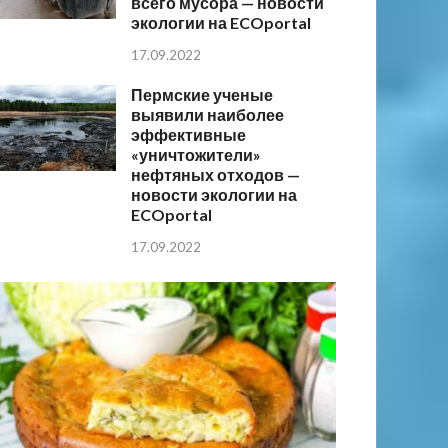
всего мусора — новости
экологии на ECOportal
17.09.2022
Пермские ученые
выявили наиболее
эффективные
«уничтожители»
нефтяных отходов —
новости экологии на
ECOportal
17.09.2022