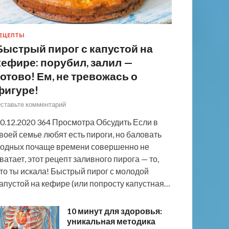
ЕЦЕПТЫ
Быстрый пирог с капустой на
кефире: порубил, залил —
готово! Ем, не тревожась о
фигуре!
ставьте комментарий
0.12.2020 364 Просмотра Обсудить Если в
воей семье любят есть пироги, но баловать
одных почаще времени совершенно не
ватает, этот рецепт заливного пирога — то,
то ты искала! Быстрый пирог с молодой
апустой на кефире (или попросту капустная…
10 минут для здоровья:
уникальная методика