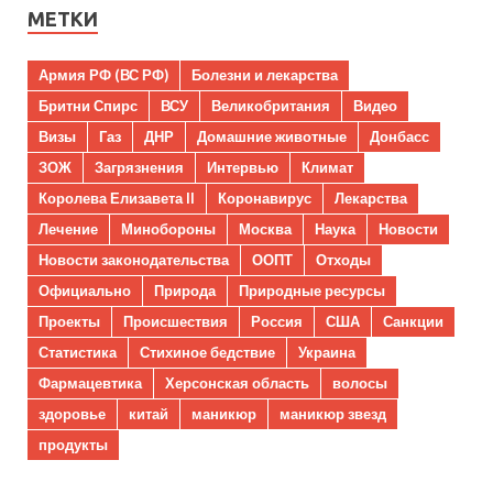
МЕТКИ
Армия РФ (ВС РФ)
Болезни и лекарства
Бритни Спирс
ВСУ
Великобритания
Видео
Визы
Газ
ДНР
Домашние животные
Донбасс
ЗОЖ
Загрязнения
Интервью
Климат
Королева Елизавета II
Коронавирус
Лекарства
Лечение
Минобороны
Москва
Наука
Новости
Новости законодательства
ООПТ
Отходы
Официально
Природа
Природные ресурсы
Проекты
Происшествия
Россия
США
Санкции
Статистика
Стихиное бедствие
Украина
Фармацевтика
Херсонская область
волосы
здоровье
китай
маникюр
маникюр звезд
продукты