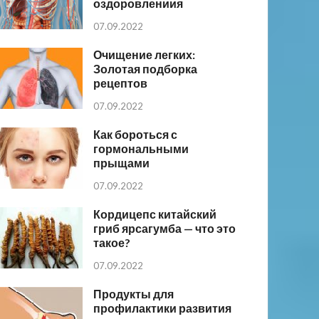
оздоровлениия
07.09.2022
Очищение легких:
Золотая подборка
рецептов
07.09.2022
Как бороться с
гормональными
прыщами
07.09.2022
Кордицепс китайский
гриб ярсагумба — что это
такое?
07.09.2022
Продукты для
профилактики развития