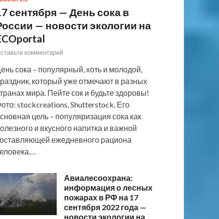
17 сентября — День сока в
России — новости экологии на
ECOportal
ставьте комментарий
ень сока – популярный, хоть и молодой,
раздник, который уже отмечают в разных
транах мира. Пейте сок и будьте здоровы!
ото: stockcreations, Shutterstock. Его
сновная цель – популяризация сока как
олезного и вкусного напитка и важной
оставляющей ежедневного рациона
еловека.…
Авиалесоохрана:
информация о лесных
пожарах в РФ на 17
сентября 2022 года —
новости экологии на