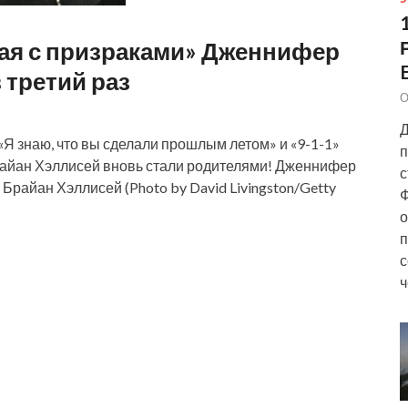
ая с призраками» Дженнифер
 третий раз
О
Д
«Я знаю, что вы сделали прошлым летом» и «9-1-1»
п
райан Хэллисей вновь стали родителями! Дженнифер
с
) Брайан Хэллисей (Photo by David Livingston/Getty
Ф
о
п
с
ч