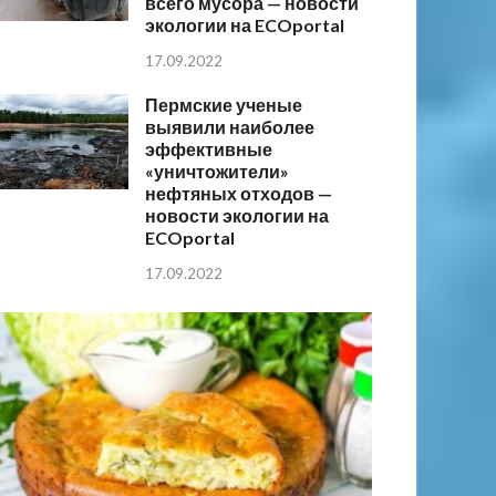
всего мусора — новости
экологии на ECOportal
17.09.2022
Пермские ученые
выявили наиболее
эффективные
«уничтожители»
нефтяных отходов —
новости экологии на
ECOportal
17.09.2022