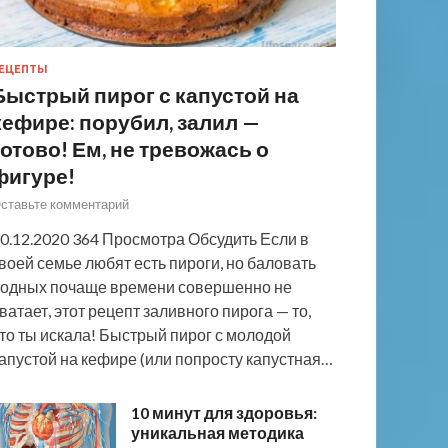
ЕЦЕПТЫ
Быстрый пирог с капустой на
кефире: порубил, залил —
готово! Ем, не тревожась о
фигуре!
ставьте комментарий
0.12.2020 364 Просмотра Обсудить Если в
воей семье любят есть пироги, но баловать
одных почаще времени совершенно не
ватает, этот рецепт заливного пирога — то,
то ты искала! Быстрый пирог с молодой
апустой на кефире (или попросту капустная…
10 минут для здоровья:
уникальная методика