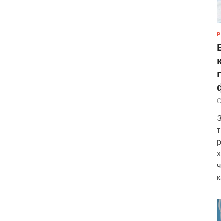
Р
О
3
т
р
х
ч
к