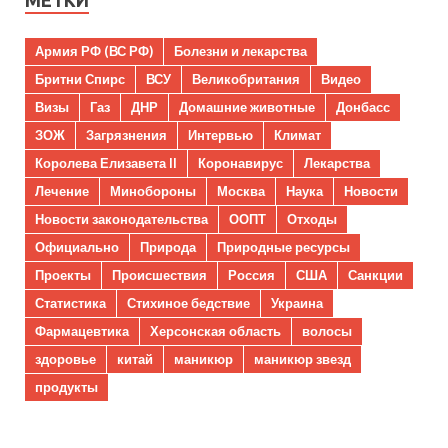
МЕТКИ
Армия РФ (ВС РФ)
Болезни и лекарства
Бритни Спирс
ВСУ
Великобритания
Видео
Визы
Газ
ДНР
Домашние животные
Донбасс
ЗОЖ
Загрязнения
Интервью
Климат
Королева Елизавета II
Коронавирус
Лекарства
Лечение
Минобороны
Москва
Наука
Новости
Новости законодательства
ООПТ
Отходы
Официально
Природа
Природные ресурсы
Проекты
Происшествия
Россия
США
Санкции
Статистика
Стихиное бедствие
Украина
Фармацевтика
Херсонская область
волосы
здоровье
китай
маникюр
маникюр звезд
продукты