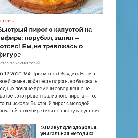
ЕЦЕПТЫ
Быстрый пирог с капустой на
кефире: порубил, залил —
готово! Ем, не тревожась о
фигуре!
ставьте комментарий
0.12.2020 364 Просмотра Обсудить Если в
воей семье любят есть пироги, но баловать
одных почаще времени совершенно не
ватает, этот рецепт заливного пирога — то,
то ты искала! Быстрый пирог с молодой
апустой на кефире (или попросту капустная…
10 минут для здоровья:
уникальная методика