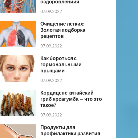
оздоровлениия
07.09.2022
Очищение легких:
Золотая подборка
рецептов
07.09.2022
Как бороться с
гормональными
прыщами
07.09.2022
Кордицепс китайский
гриб ярсагумба — что это
такое?
07.09.2022
Продукты для
профилактики развития