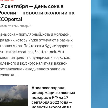
17 сентября — День сока в
России — новости экологии на
ECOportal
ставьте комментарий
ень сока – популярный, хоть и молодой,
раздник, который уже отмечают в разных
транах мира. Пейте сок и будьте здоровы!
ото: stockcreations, Shutterstock. Его
сновная цель – популяризация сока как
олезного и вкусного напитка и важной
оставляющей ежедневного рациона
еловека.…
Авиалесоохрана:
информация о лесных
пожарах в РФ на 17
сентября 2022 года —
новости экологии на