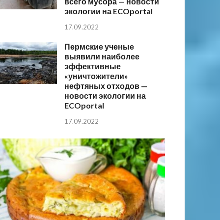
всего мусора — новости
экологии на ECOportal
17.09.2022
Пермские ученые
выявили наиболее
эффективные
«уничтожители»
нефтяных отходов —
новости экологии на
ECOportal
17.09.2022