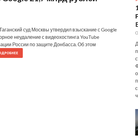
d Таганский суд Москвы утвердил взыскание с Google
О
торное неудаление с видеохостинга YouTube
Д
ции России по защите Донбасса. Об этом
п
ОДРОБНЕЕ
с
Ф
о
п
с
ч