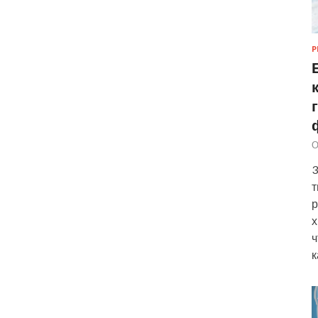
Р
О
3
т
р
х
ч
к