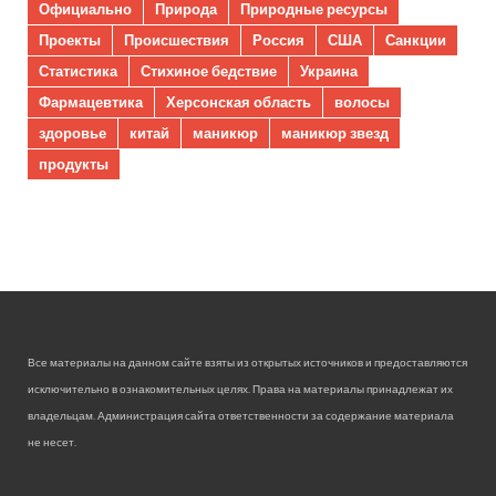
Официально
Природа
Природные ресурсы
Проекты
Происшествия
Россия
США
Санкции
Статистика
Стихиное бедствие
Украина
Фармацевтика
Херсонская область
волосы
здоровье
китай
маникюр
маникюр звезд
продукты
Все материалы на данном сайте взяты из открытых источников и предоставляются
исключительно в ознакомительных целях. Права на материалы принадлежат их
владельцам. Администрация сайта ответственности за содержание материала
не несет.