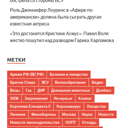
обстрела со стороны ВСУ
Роль Дженнифер Лоуренс в «Афере по-
американски» должна была сыграть другая
известная актриса
«Это достанется Кристине Асмус»: Павел Воля
жестко пошутил над разводом Гарика Харламова
МЕТКИ
Армия РФ (ВС РФ)
Болезни и лекарства
Бритни Спирс
ВСУ
Великобритания
Видео
Визы
Газ
ДНР
Домашние животные
Донбасс
ЗОЖ
Загрязнения
Интервью
Климат
Королева Елизавета II
Коронавирус
Лекарства
Лечение
Минобороны
Москва
Наука
Новости
Новости законодательства
ООПТ
Отходы